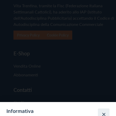
Vita Trentina, tramite la Fisc (Federazione Italiana
Settimanali Cattolici), ha aderito allo IAP (Istituto
dell'Autodisciplina Pubblicitaria) accettando il Codice di
Autodisciplina della Comunicazione Commerciale
Privacy Policy
Cookie Policy
E-Shop
Vendita Online
Abbonamenti
Contatti
Chi Siamo
Informativa
Redazione