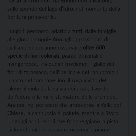
basso scorrimento da Bondo fino a Baitoni),
sulle sponde del
lago d’Idro
, nel momento della
fioritura primaverile.
Lungo il percorso, adatto a tutti, dalle famiglie
alle giovani coppie fino agli appassionati di
ciclismo, si potranno osservare
oltre 600
specie di fiori colorati,
piante officinali e
mangerecce. Tra questi troviamo: il giallo dei
fiori di tarassaco, dell’iperico e del ranuncolo, il
bianco del campanellino, il rosa vivido del
silene, il viola della salvia dei prati, il verde
dell’edera e le mille sfumature delle orchidee.
Ancora, nel percorso che attraversa la Valle del
Chiese, la cannuccia di palude, mentre a Storo,
lungo gli aridi pendii che fiancheggiano la pista
ciclopedonale, si possono osservare piante