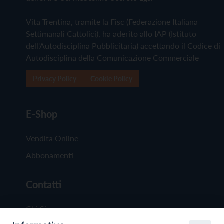
Vita Trentina, tramite la Fisc (Federazione Italiana
Settimanali Cattolici), ha aderito allo IAP (Istituto
dell'Autodisciplina Pubblicitaria) accettando il Codice di
Autodisciplina della Comunicazione Commerciale
Privacy Policy
Cookie Policy
E-Shop
Vendita Online
Abbonamenti
Contatti
Chi Siamo