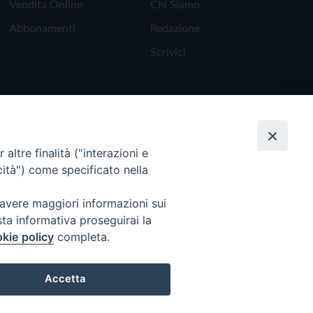
Vendita Online
Chi Siamo
Abbonamenti
Redazione
Scrivici
altre finalità ("interazioni e
cità") come specificato nella
 avere maggiori informazioni sui
sta informativa proseguirai la
kie policy
completa.
Torna all'inizio
Accetta