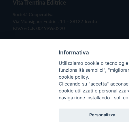
Vita Trentina Editrice
Società Cooperativa
Via Monsignor Endrici, 14 – 38122 Trento
P.IVA e C.F. 00199960220
Informativa
Utilizziamo cookie o tecnologie s
funzionalità semplici", "miglior
cookie policy.
Cliccando su "accetta" acconsent
Copyright © 2019 - Tutti i diritti riservati - Vita
cookie utilizzati e personalizza
navigazione installando i soli co
Privacy Policy
Personalizza