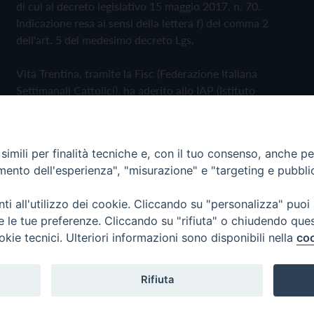
di cui al decreto legislativo 15 maggio 2017, n. 70.
Indicazione resa ai sensi della lettera f) del comma 2
dell'art. 5 del medesimo decreto Lgs.
Vita Trentina, tramite la Fisc (Federazione Italiana
Settimanali Cattolici), ha aderito allo IAP (Istituto
dell'Autodisciplina Pubblicitaria) accettando il Codice di
Autodisciplina della Comunicazione Commerciale
imili per finalità tecniche e, con il tuo consenso, anche per 
Privacy Policy
Cookie Policy
amento dell'esperienza", "misurazione" e "targeting e pubbli
i all'utilizzo dei cookie. Cliccando su "personalizza" puoi
 Trentina Editrice
re le tue preferenze. Cliccando su "rifiuta" o chiudendo que
okie tecnici. Ulteriori informazioni sono disponibili nella
coo
Rifiuta