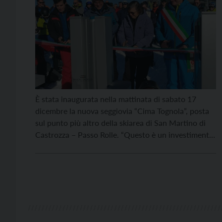
È stata inaugurata nella mattinata di sabato 17
dicembre la nuova seggiovia “Cima Tognola”, posta
sul punto più altro della skiarea di San Martino di
Castrozza – Passo Rolle. “Questo è un investimento
che nasce dopo il Covid, direi proprio un’iniziativa
non scontata – ha dichiarato durante l’evento
Valeria Ghezzi, presidente Funivie Seggiovie San
Martino […]