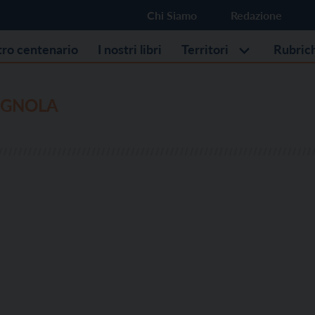
Chi Siamo
Redazione
stro centenario
I nostri libri
Territori
Rubric
OGNOLA