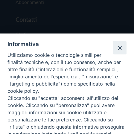
Abbonamenti
Contatti
Chi Siamo
Informativa
Redazione
Scrivici
Utilizziamo cookie o tecnologie simili per
finalità tecniche e, con il tuo consenso, anche per
altre finalità ("interazioni e funzionalità semplici",
"miglioramento dell'esperienza", "misurazione" e
"targeting e pubblicità") come specificato nella
cookie policy.
Copyright © 2019 - Tutti i diritti riservati - Vit
Cliccando su "accetta" acconsenti all'utilizzo dei
Trentina Editrice
cookie. Cliccando su "personalizza" puoi avere
maggiori informazioni sui cookie utilizzati e
Privacy Policy
personalizzare le tue preferenze. Cliccando su
Torna all'inizi
"rifiuta" o chiudendo questa informativa proseguirai