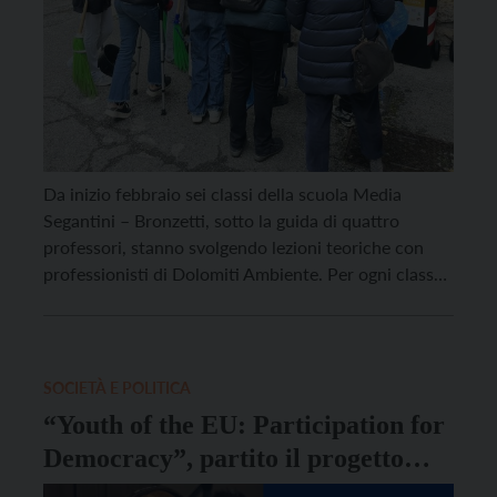
Da inizio febbraio sei classi della scuola Media
Segantini – Bronzetti, sotto la guida di quattro
professori, stanno svolgendo lezioni teoriche con
professionisti di Dolomiti Ambiente. Per ogni classe
sono previste due ore di teoria in aula e quattro ore
sul territorio per ripulire strade e aree verdi. Si tratta
di “Il mio quartiere si […]
SOCIETÀ E POLITICA
“Youth of the EU: Participation for
Democracy”, partito il progetto
europeo della Fondazione