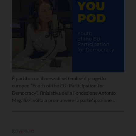
Megalizzi
È partito con il mese di settembre il progetto
europeo “Youth of the EU: Participation for
Democracy”, l’iniziativa della Fondazione Antonio
Megalizzi volta a promuovere la partecipazione
attiva e democratica tra i giovani. Il progetto,
selezionato dalla Commissione europea all’interno
del programma CERV (Citizens, Equality, Rights and
Values), tra 450 proposte pervenute da tutta Europa,
ROVERETO