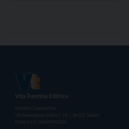
l’importante Progetto denominato “Cittadinanza
Attiva”, con cui parecchie classi hanno potuto
visitare e conoscere in […]
Vita Trentina Editrice
Società Cooperativa
Via Monsignor Endrici, 14 – 38122 Trento
P.IVA e C.F. 00199960220