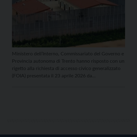
Ministero dell’Interno, Commissariato del Governo e
Provincia autonoma di Trento hanno risposto con un
rigetto alla richiesta di accesso civico generalizzato
(FOIA) presentata il 23 aprile 2026 da
Cittadinanzattiva APS e dall’Assemblea Antirazzista
Trento, con il supporto legale degli avvocati
Antonello Ciervo, Salvatore Fachile, Laura Liberto,
coordinatrice nazionale di Giustizia per i diritti-
Cittadinanzattiva e Gennaro […]