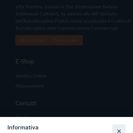
Vita Trentina, tramite la Fisc (Federazione Italiana
Settimanali Cattolici), ha aderito allo IAP (Istituto
dell'Autodisciplina Pubblicitaria) accettando il Codice di
Autodisciplina della Comunicazione Commerciale
Privacy Policy
Cookie Policy
E-Shop
Vendita Online
Abbonamenti
Contatti
Chi Siamo
Informativa
Redazione