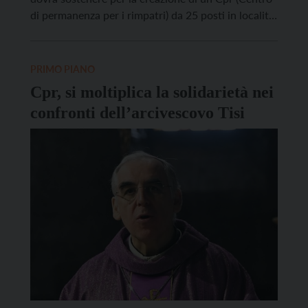
di permanenza per i rimpatri) da 25 posti in località
Maso Visintainer, a Trento. I Cpr – che sono stati
più volte criticati dalle associazioni […]
PRIMO PIANO
Cpr, si moltiplica la solidarietà nei
confronti dell’arcivescovo Tisi