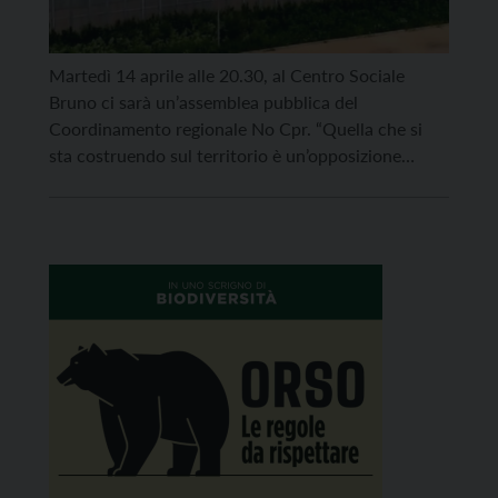
Martedì 14 aprile alle 20.30, al Centro Sociale
Bruno ci sarà un’assemblea pubblica del
Coordinamento regionale No Cpr. “Quella che si
sta costruendo sul territorio è un’opposizione
ampia, trasversale e radicata: associazioni, realtà
sociali e politiche, circoscrizioni, singole cittadine e
cittadini, parrocchie e nuovamente le parole del
vescovo di Trento Lauro Tisi che hanno richiamato
[…]