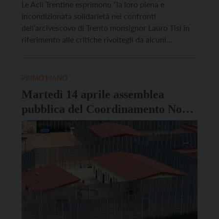
Le Acli Trentine esprimono “la loro piena e
incondizionata solidarietà nei confronti
dell’arcivescovo di Trento monsignor Lauro Tisi in
riferimento alle critiche rivoltegli da alcuni
esponenti della politica e delle istituzioni trentine”.
“La difesa della dignità della persona e di chiunque,
indipendentemente dal Paese di origine, dallo stato
PRIMO PIANO
sociale in cui si trova, dalla lingua […]
Martedì 14 aprile assemblea
pubblica del Coordinamento No
Cpr