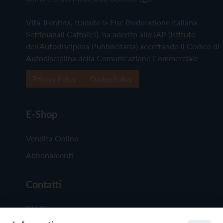
Vita Trentina, tramite la Fisc (Federazione Italiana
Settimanali Cattolici), ha aderito allo IAP (Istituto
dell'Autodisciplina Pubblicitaria) accettando il Codice di
Autodisciplina della Comunicazione Commerciale
Privacy Policy
Cookie Policy
E-Shop
Vendita Online
Abbonamenti
Contatti
Chi Siamo