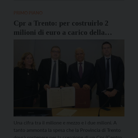
fondamentali di umanità, dignità e responsabilità
collettiva. Parole che si inseriscono pienamente
PRIMO PIANO
nella tradizione sociale e pastorale della […]
Cpr a Trento: per costruirlo 2
milioni di euro a carico della
Provincia
Una cifra tra il milione e mezzo e i due milioni. A
tanto ammonta la spesa che la Provincia di Trento
dovrà sostenere per la creazione di un Cpr (Centro