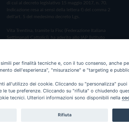
di cui al decreto legislativo 15 maggio 2017, n. 70.
Indicazione resa ai sensi della lettera f) del comma 2
dell'art. 5 del medesimo decreto Lgs.
Vita Trentina, tramite la Fisc (Federazione Italiana
Settimanali Cattolici), ha aderito allo IAP (Istituto
dell'Autodisciplina Pubblicitaria) accettando il Codice di
Autodisciplina della Comunicazione Commerciale
imili per finalità tecniche e, con il tuo consenso, anche per 
Privacy Policy
Cookie Policy
amento dell'esperienza", "misurazione" e "targeting e pubbli
i all'utilizzo dei cookie. Cliccando su "personalizza" puoi
 Trentina Editrice
re le tue preferenze. Cliccando su "rifiuta" o chiudendo que
okie tecnici. Ulteriori informazioni sono disponibili nella
coo
Rifiuta