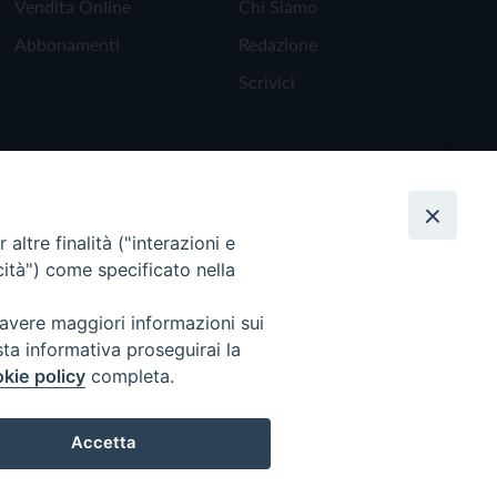
Vendita Online
Chi Siamo
Abbonamenti
Redazione
Scrivici
altre finalità ("interazioni e
cità") come specificato nella
 avere maggiori informazioni sui
sta informativa proseguirai la
kie policy
completa.
Torna all'inizio
Accetta