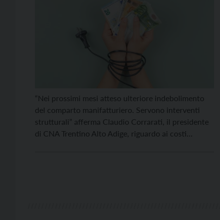
“Nei prossimi mesi atteso ulteriore indebolimento
del comparto manifatturiero. Servono interventi
strutturali” afferma Claudio Corrarati, il presidente
di CNA Trentino Alto Adige, riguardo ai costi
energetici che ormai hanno raggiunto livelli
insostenibili per molte filiere del comparto
manifatturiero. CNA-SHV rilancia il grido di allarme
di CNA Industria che in vista del nuovo decreto per
contrastare […]