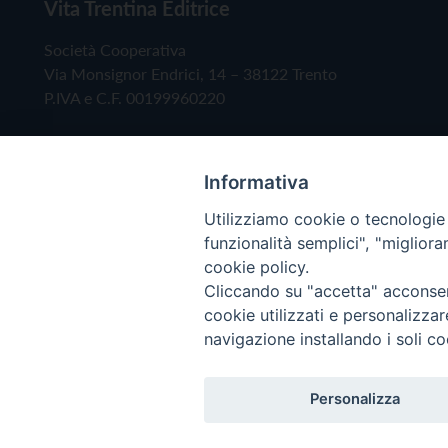
Vita Trentina Editrice
Società Cooperativa
Via Monsignor Endrici, 14 – 38122 Trento
P.IVA e C.F. 00199960220
Informativa
Utilizziamo cookie o tecnologie s
funzionalità semplici", "miglior
cookie policy.
Cliccando su "accetta" acconsent
Copyright © 2019 - Tutti i diritti riservati - Vita
cookie utilizzati e personalizza
navigazione installando i soli co
Privacy Policy
Personalizza