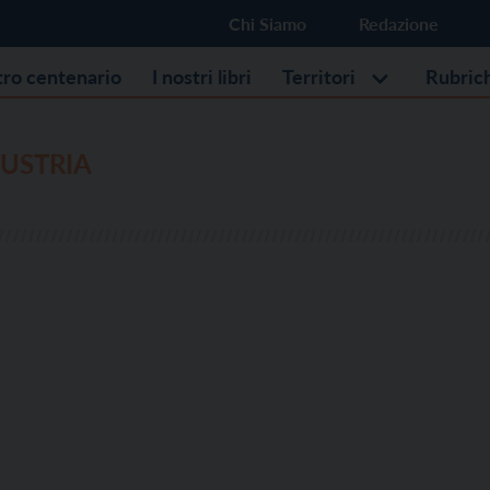
Chi Siamo
Redazione
stro centenario
I nostri libri
Territori
Rubric
USTRIA