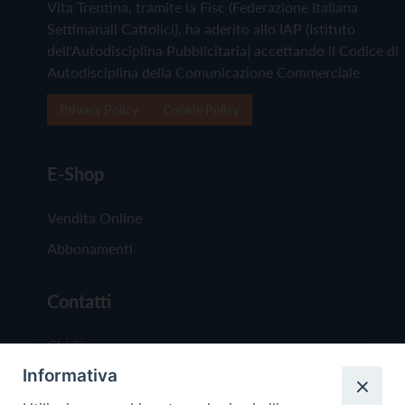
Vita Trentina, tramite la Fisc (Federazione Italiana
Settimanali Cattolici), ha aderito allo IAP (Istituto
dell'Autodisciplina Pubblicitaria) accettando il Codice di
Autodisciplina della Comunicazione Commerciale
Privacy Policy
Cookie Policy
E-Shop
Vendita Online
Abbonamenti
Contatti
Chi Siamo
Informativa
Redazione