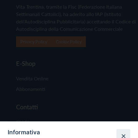
Vita Trentina, tramite la Fisc (Federazione Italiana
Settimanali Cattolici), ha aderito allo IAP (Istituto
dell'Autodisciplina Pubblicitaria) accettando il Codice di
Autodisciplina della Comunicazione Commerciale
Privacy Policy
Cookie Policy
E-Shop
Vendita Online
Abbonamenti
Contatti
Chi Siamo
Informativa
Redazione