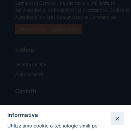
Settimanali Cattolici), ha aderito allo IAP (Istituto
dell'Autodisciplina Pubblicitaria) accettando il Codice di
Autodisciplina della Comunicazione Commerciale
Privacy Policy
Cookie Policy
E-Shop
Vendita Online
Abbonamenti
Contatti
Chi Siamo
Informativa
Redazione
Scrivici
Utilizziamo cookie o tecnologie simili per