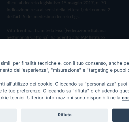
di cui al decreto legislativo 15 maggio 2017, n. 70.
Indicazione resa ai sensi della lettera f) del comma 2
dell'art. 5 del medesimo decreto Lgs.
Vita Trentina, tramite la Fisc (Federazione Italiana
Settimanali Cattolici), ha aderito allo IAP (Istituto
dell'Autodisciplina Pubblicitaria) accettando il Codice di
Autodisciplina della Comunicazione Commerciale
imili per finalità tecniche e, con il tuo consenso, anche per 
Privacy Policy
Cookie Policy
amento dell'esperienza", "misurazione" e "targeting e pubbli
i all'utilizzo dei cookie. Cliccando su "personalizza" puoi
 Trentina Editrice
re le tue preferenze. Cliccando su "rifiuta" o chiudendo que
okie tecnici. Ulteriori informazioni sono disponibili nella
coo
Rifiuta