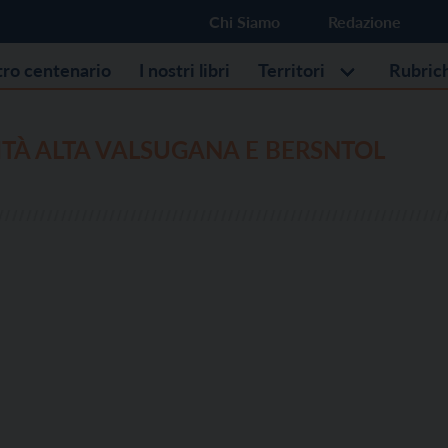
Chi Siamo
Redazione
stro centenario
I nostri libri
Territori
Rubric
TÀ ALTA VALSUGANA E BERSNTOL