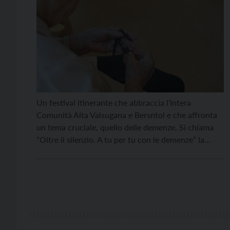
Un festival itinerante che abbraccia l’intera
Comunità Alta Valsugana e Bersntol e che affronta
un tema cruciale, quello delle demenze. Si chiama
“Oltre il silenzio. A tu per tu con le demenze” la
kermesse pensata dalla comunità di valle con
l’Azienda provinciale per i Servizi sanitari. Il festival
parte sabato 24 luglio a Caldonazzo, che […]