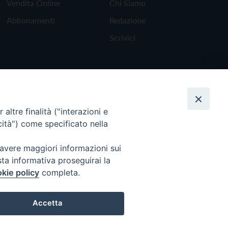
Vendita Online
Chi Siamo
Abbonamenti
Redazione
Scrivici
altre finalità ("interazioni e
cità") come specificato nella
 avere maggiori informazioni sui
sta informativa proseguirai la
kie policy
completa.
Torna all'inizio
Accetta