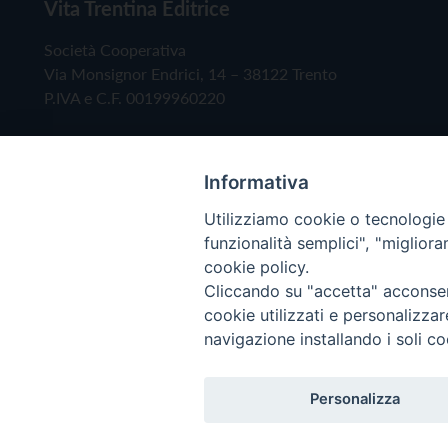
Vita Trentina Editrice
Società Cooperativa
Via Monsignor Endrici, 14 – 38122 Trento
P.IVA e C.F. 00199960220
Informativa
Utilizziamo cookie o tecnologie s
funzionalità semplici", "miglior
cookie policy.
Cliccando su "accetta" acconsent
Copyright © 2019 - Tutti i diritti riservati - Vita
cookie utilizzati e personalizza
navigazione installando i soli co
Privacy Policy
Personalizza