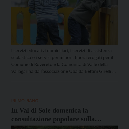
I servizi educativi domiciliari, i servizi di assistenza
scolastica e i servizi per minori, finora erogati per il
Comune di Rovereto e la Comunità di Valle della
Vallagarina dall’associazione Ubalda Bettini Girelli di
Rovereto, saranno da oggi garantiti dalla cooperativa
sociale Progetto 92, che ha acquisito il relativo ramo
d’azienda dell’associazione roveretana. Il progetto è
[…]
PRIMO PIANO
In Val di Sole domenica la
consultazione popolare sulla
presenza dei grandi carnivori