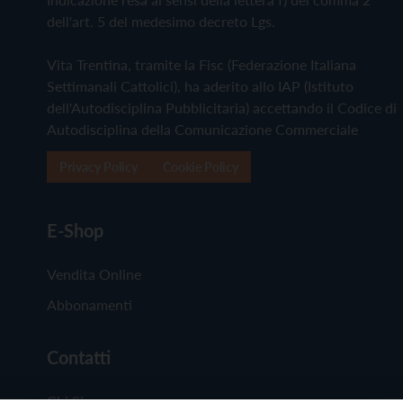
dell'art. 5 del medesimo decreto Lgs.
Vita Trentina, tramite la Fisc (Federazione Italiana
Settimanali Cattolici), ha aderito allo IAP (Istituto
dell'Autodisciplina Pubblicitaria) accettando il Codice di
Autodisciplina della Comunicazione Commerciale
Privacy Policy
Cookie Policy
E-Shop
Vendita Online
Abbonamenti
Contatti
Chi Siamo