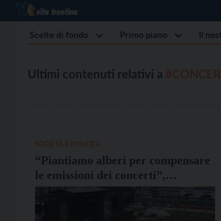
Scelte di fondo
Primo piano
Il no
Ultimi contenuti relativi a
#CONCER
SOCIETÀ E POLITICA
“Piantiamo alberi per compensare
le emissioni dei concerti”,
approvata la mozione che
riprendeva la lettera dei genitori