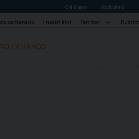
Chi Siamo
Redazione
stro centenario
I nostri libri
Territori
Rubric
TO DI VASCO