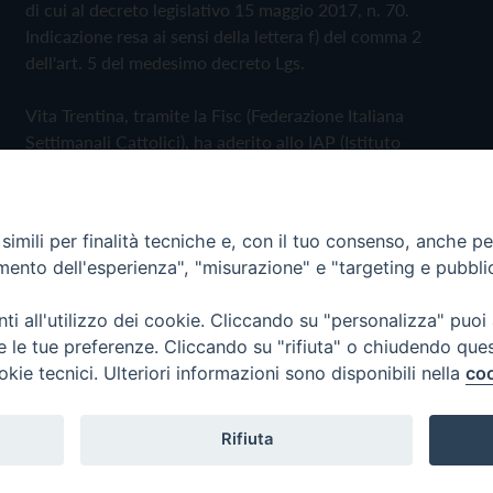
di cui al decreto legislativo 15 maggio 2017, n. 70.
Indicazione resa ai sensi della lettera f) del comma 2
dell'art. 5 del medesimo decreto Lgs.
Vita Trentina, tramite la Fisc (Federazione Italiana
Settimanali Cattolici), ha aderito allo IAP (Istituto
dell'Autodisciplina Pubblicitaria) accettando il Codice di
Autodisciplina della Comunicazione Commerciale
imili per finalità tecniche e, con il tuo consenso, anche per 
Privacy Policy
Cookie Policy
amento dell'esperienza", "misurazione" e "targeting e pubbli
i all'utilizzo dei cookie. Cliccando su "personalizza" puoi
 Trentina Editrice
re le tue preferenze. Cliccando su "rifiuta" o chiudendo que
okie tecnici. Ulteriori informazioni sono disponibili nella
coo
Rifiuta