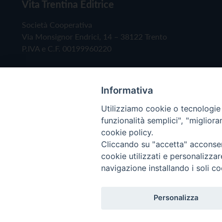
Vita Trentina Editrice
Società Cooperativa
Via Monsignor Endrici, 14 – 38122 Trento
P.IVA e C.F. 00199960220
Informativa
Utilizziamo cookie o tecnologie s
funzionalità semplici", "miglior
cookie policy.
Cliccando su "accetta" acconsent
Copyright © 2019 - Tutti i diritti riservati - Vita
cookie utilizzati e personalizza
navigazione installando i soli co
Privacy Policy
Personalizza