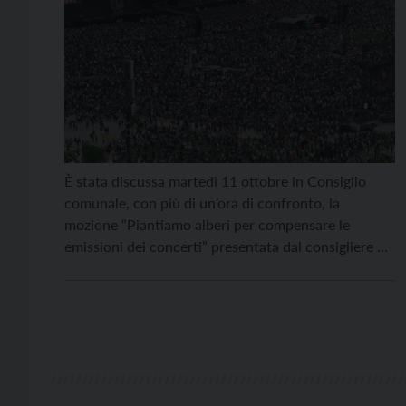
È stata discussa martedì 11 ottobre in Consiglio
comunale, con più di un’ora di confronto, la
mozione “Piantiamo alberi per compensare le
emissioni dei concerti” presentata dal consigliere di
Onda Civica Andrea Maschio. La mozione è stata
approvata con 28 voti favorevoli, 8 astenuti e 3
assenti, con la seguente dicitura: “Recepita la
sollecitazione ad […]