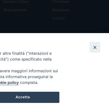
Vendita Online
Chi Siamo
Abbonamenti
Redazione
Scrivici
altre finalità ("interazioni e
cità") come specificato nella
 avere maggiori informazioni sui
sta informativa proseguirai la
kie policy
completa.
Torna all'inizio
Accetta