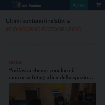
Accedi
Ultimi contenuti relativi a
#CONCORSO FOTOGRAFICO
FIEMME
#mifastarebene: concluso il
concorso fotografico dello spazio
giovani L’Idea. I vincitori