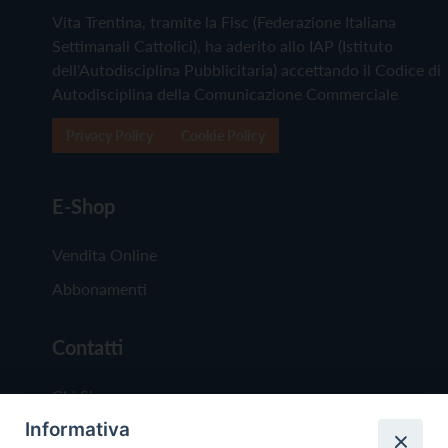
Vita Trentina, tramite la Fisc (Federazione Italiana
Settimanali Cattolici), ha aderito allo IAP (Istituto
dell'Autodisciplina Pubblicitaria) accettando il Codice di
Autodisciplina della Comunicazione Commerciale
Privacy Policy
Cookie Policy
E-Shop
Vendita Online
Abbonamenti
Contatti
Chi Siamo
Informativa
Redazione