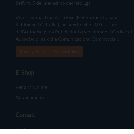
dell'art. 5 del medesimo decreto Lgs.
Vita Trentina, tramite la Fisc (Federazione Italiana
Settimanali Cattolici), ha aderito allo IAP (Istituto
dell'Autodisciplina Pubblicitaria) accettando il Codice di
Autodisciplina della Comunicazione Commerciale
Privacy Policy
Cookie Policy
E-Shop
Vendita Online
Abbonamenti
Contatti
Chi Siamo