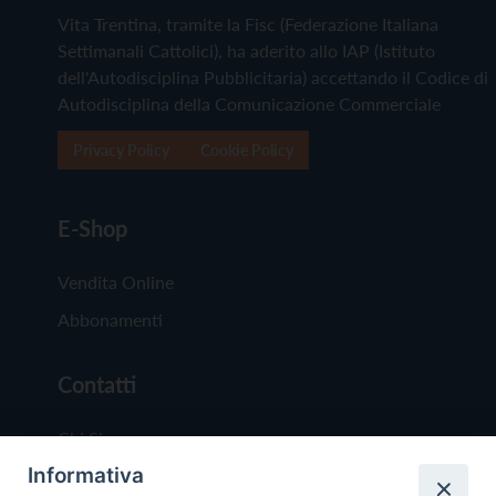
Vita Trentina, tramite la Fisc (Federazione Italiana
Settimanali Cattolici), ha aderito allo IAP (Istituto
dell'Autodisciplina Pubblicitaria) accettando il Codice di
Autodisciplina della Comunicazione Commerciale
Privacy Policy
Cookie Policy
E-Shop
Vendita Online
Abbonamenti
Contatti
Chi Siamo
Informativa
Redazione