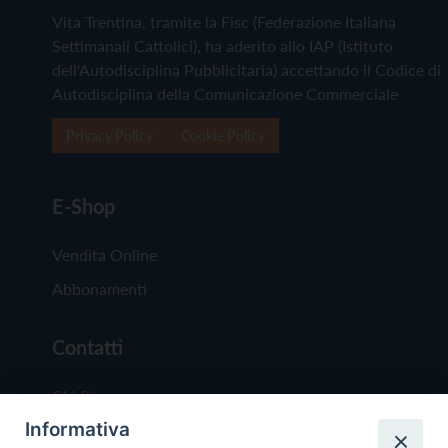
Vita Trentina, tramite la Fisc (Federazione Italiana
Settimanali Cattolici), ha aderito allo IAP (Istituto
dell'Autodisciplina Pubblicitaria) accettando il Codice di
Autodisciplina della Comunicazione Commerciale
Privacy Policy
Cookie Policy
E-Shop
Vendita Online
Abbonamenti
Contatti
Chi Siamo
Informativa
Redazione