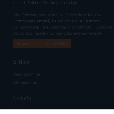
dell'art. 5 del medesimo decreto Lgs.
Vita Trentina, tramite la Fisc (Federazione Italiana
Settimanali Cattolici), ha aderito allo IAP (Istituto
dell'Autodisciplina Pubblicitaria) accettando il Codice di
Autodisciplina della Comunicazione Commerciale
Privacy Policy
Cookie Policy
E-Shop
Vendita Online
Abbonamenti
Contatti
Chi Siamo