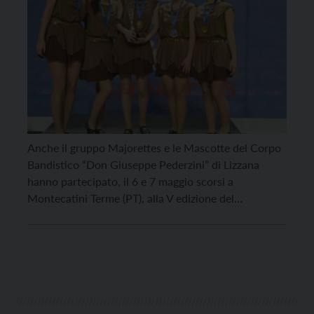
Anche il gruppo Majorettes e le Mascotte del Corpo
Bandistico “Don Giuseppe Pederzini” di Lizzana
hanno partecipato, il 6 e 7 maggio scorsi a
Montecatini Terme (PT), alla V edizione del
Campionato Italiano Majorettes Sport ANBIMA
(Associazione Nazionale delle Bande Musicali
Autonome) – MWF (MAJORETTE-SPORT WORLD
FEDERATION), che ha visto in gara più di 600 […]