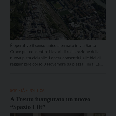
È operativo il senso unico alternato in via Santa
Croce per consentire i lavori di realizzazione della
nuova pista ciclabile. L’opera consentirà alle bici di
raggiungere corso 3 Novembre da piazza Fiera. La
ciclabile, che rientra rientra nell’itinerario prioritario
“Mattarello – Trento Centro – Lavis”, risponde alle
esigenze, emerse dal Biciplan, di potenziare e dare
[…]
SOCIETÀ E POLITICA
A Trento inaugurato un nuovo
“Spazio Lilt”