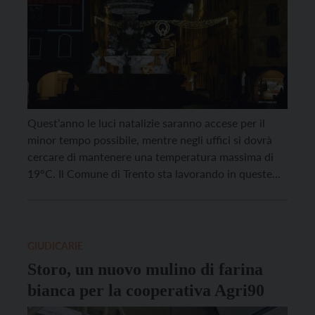
Quest’anno le luci natalizie saranno accese per il
minor tempo possibile, mentre negli uffici si dovrà
cercare di mantenere una temperatura massima di
19°C. Il Comune di Trento sta lavorando in queste
ore a un piano per il contenimento dei consumi
energetici. Tutte le misure previste accolgono le
disposizioni nazionali del Ministero della Transizione
ecologica, […]
GIUDICARIE
Storo, un nuovo mulino di farina
bianca per la cooperativa Agri90