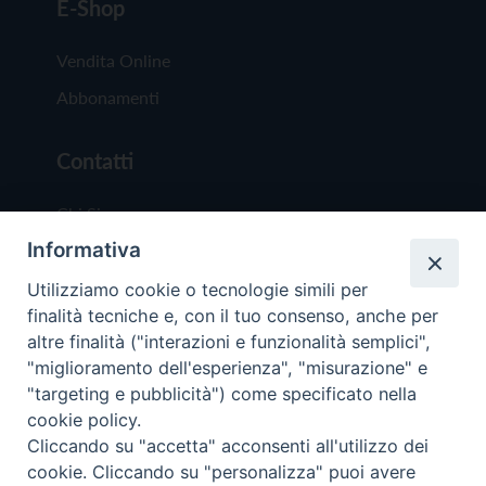
E-Shop
Vendita Online
Abbonamenti
Contatti
Chi Siamo
Informativa
Redazione
Scrivici
Utilizziamo cookie o tecnologie simili per
finalità tecniche e, con il tuo consenso, anche per
altre finalità ("interazioni e funzionalità semplici",
"miglioramento dell'esperienza", "misurazione" e
"targeting e pubblicità") come specificato nella
cookie policy.
Copyright © 2019 - Tutti i diritti riservati - Vit
Cliccando su "accetta" acconsenti all'utilizzo dei
Trentina Editrice
cookie. Cliccando su "personalizza" puoi avere