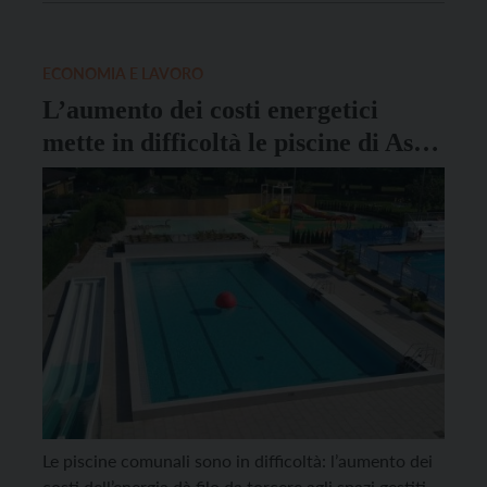
aggiuntiva annua di 2.658 euro. Trento è al secondo
posto con un rialzo dei prezzi del […]
ECONOMIA E LAVORO
L’aumento dei costi energetici
mette in difficoltà le piscine di Asis:
cambiano i periodi di apertura
Le piscine comunali sono in difficoltà: l’aumento dei
costi dell’energia dà filo da torcere agli spazi gestiti