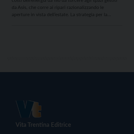
da Asis, che corre ai ripari razionalizzando le
aperture in vista dell’estate. La strategia per la
stagione estiva è quella di allungare i giorni di attività
della piscina olimpionica del lido esterno Mazzanon,
che aprirà il 23 maggio […]
Vita Trentina Editrice