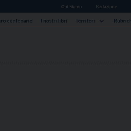
Chi Siamo
Redazione
stro centenario
I nostri libri
Territori
Rubric