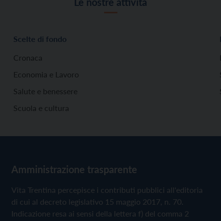
Le nostre attività
Scelte di fondo
Cronaca
Economia e Lavoro
Salute e benessere
Scuola e cultura
Amministrazione trasparente
Vita Trentina percepisce i contributi pubblici all'editoria
di cui al decreto legislativo 15 maggio 2017, n. 70.
Indicazione resa ai sensi della lettera f) del comma 2