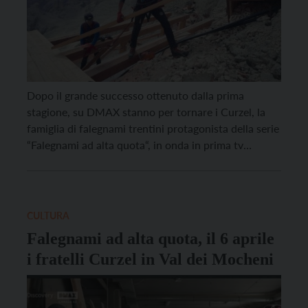
Dopo il grande successo ottenuto dalla prima
stagione, su DMAX stanno per tornare i Curzel, la
famiglia di falegnami trentini protagonista della serie
“Falegnami ad alta quota“, in onda in prima tv
assoluta da domani, 15 marzo, alle 21:25, con le loro
ristrutturazioni di rifugi ed edifici costruiti sempre
più in alto. Anche questa seconda […]
CULTURA
Falegnami ad alta quota, il 6 aprile
i fratelli Curzel in Val dei Mocheni