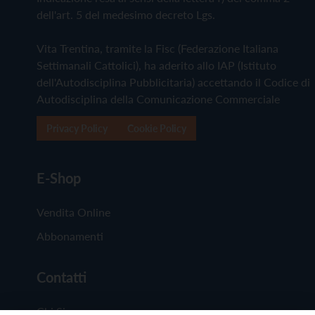
dell'art. 5 del medesimo decreto Lgs.
Vita Trentina, tramite la Fisc (Federazione Italiana
Settimanali Cattolici), ha aderito allo IAP (Istituto
dell'Autodisciplina Pubblicitaria) accettando il Codice di
Autodisciplina della Comunicazione Commerciale
Privacy Policy
Cookie Policy
E-Shop
Vendita Online
Abbonamenti
Contatti
Chi Siamo