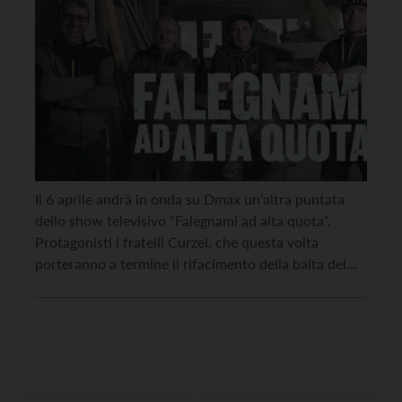
Il 6 aprile andrà in onda su Dmax un’altra puntata
dello show televisivo “Falegnami ad alta quota”.
Protagonisti i fratelli Curzel, che questa volta
porteranno a termine il rifacimento della baita del
Minatore, in Val dei Mocheni. Questa non è l’unica
puntata in cui a essere protagonista è la Valsugana. Il
30 marzo è andata […]