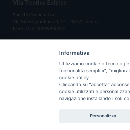
Vita Trentina Editrice
Società Cooperativa
Via Monsignor Endrici, 14 – 38122 Trento
P.IVA e C.F. 00199960220
Informativa
Utilizziamo cookie o tecnologie s
funzionalità semplici", "miglior
cookie policy.
Cliccando su "accetta" acconsent
Copyright © 2019 - Tutti i diritti riservati - Vita
cookie utilizzati e personalizza
navigazione installando i soli co
Privacy Policy
Personalizza