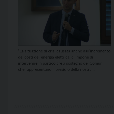
“La situazione di crisi causata anche dall’incremento
dei costi dell’energia elettrica, ci impone di
intervenire in particolare a sostegno dei Comuni,
che rappresentano il presidio della nostra
Autonomia sul territorio e garantiscono servizi
fondamentali per le comunità locali”. Così
l’assessore provinciale agli enti locali, Mattia
Gottardi, annuncia 10 milioni di euro previsti dalla
Giunta provinciale […]