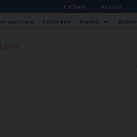
Chi Siamo
Redazione
stro centenario
I nostri libri
Territori
Rubric
LIONI