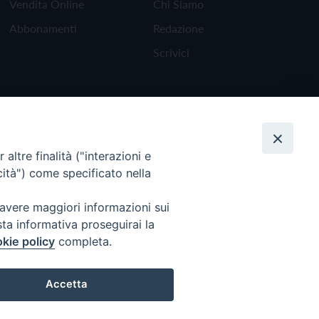
Vendita Online
Chi Siamo
Abbonamenti
Redazione
Scrivici
altre finalità ("interazioni e
cità") come specificato nella
 avere maggiori informazioni sui
sta informativa proseguirai la
kie policy
completa.
Torna all'inizio
Accetta