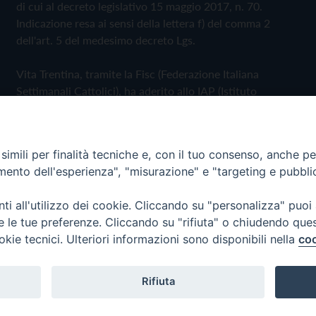
di cui al decreto legislativo 15 maggio 2017, n. 70.
Indicazione resa ai sensi della lettera f) del comma 2
dell'art. 5 del medesimo decreto Lgs.
Vita Trentina, tramite la Fisc (Federazione Italiana
Settimanali Cattolici), ha aderito allo IAP (Istituto
dell'Autodisciplina Pubblicitaria) accettando il Codice di
Autodisciplina della Comunicazione Commerciale
imili per finalità tecniche e, con il tuo consenso, anche per 
Privacy Policy
Cookie Policy
amento dell'esperienza", "misurazione" e "targeting e pubbli
i all'utilizzo dei cookie. Cliccando su "personalizza" puoi
 Trentina Editrice
re le tue preferenze. Cliccando su "rifiuta" o chiudendo que
okie tecnici. Ulteriori informazioni sono disponibili nella
coo
Rifiuta