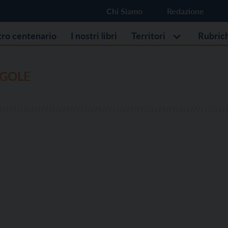
Chi Siamo
Redazione
stro centenario
I nostri libri
Territori
Rubric
EGOLE