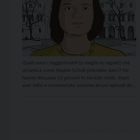
Quali sono i suggerimenti (o meglio le regole!) che
un’amica come Sophie Scholl potrebbe darci? Ne
hanno discusso 15 giovani in servizio civile, dopo
aver letto e commentato assieme alcuni episodi del
fumetto “Sophie, ragazza d’Europa”. Ecco il
decalogo con le parole tratte dalle lettere scritte da
Sophie Scholl tra il 1939 e il 1943. […]