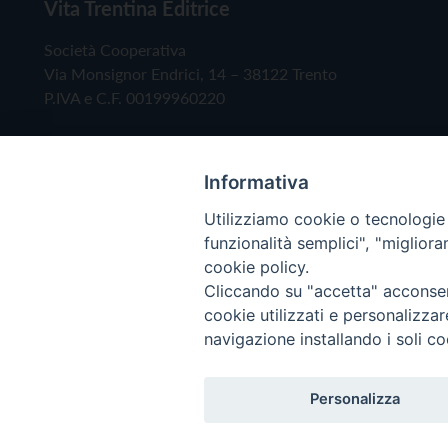
Vita Trentina Editrice
Società Cooperativa
Via Monsignor Endrici, 14 – 38122 Trento
P.IVA e C.F. 00199960220
Informativa
Utilizziamo cookie o tecnologie s
funzionalità semplici", "miglior
cookie policy.
Cliccando su "accetta" acconsent
Copyright © 2019 - Tutti i diritti riservati - Vita
cookie utilizzati e personalizza
navigazione installando i soli co
Privacy Policy
Personalizza