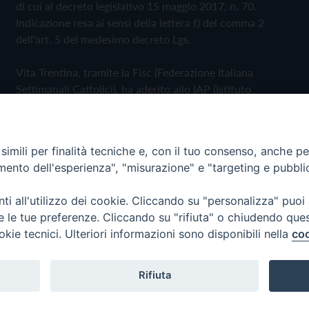
di cui al decreto legislativo 15 maggio 2017, n. 70.
Indicazione resa ai sensi della lettera f) del comma 2
dell'art. 5 del medesimo decreto Lgs.
Vita Trentina, tramite la Fisc (Federazione Italiana
Settimanali Cattolici), ha aderito allo IAP (Istituto
dell'Autodisciplina Pubblicitaria) accettando il Codice di
Autodisciplina della Comunicazione Commerciale
imili per finalità tecniche e, con il tuo consenso, anche per 
Privacy Policy
Cookie Policy
amento dell'esperienza", "misurazione" e "targeting e pubbli
i all'utilizzo dei cookie. Cliccando su "personalizza" puoi
 Trentina Editrice
re le tue preferenze. Cliccando su "rifiuta" o chiudendo que
okie tecnici. Ulteriori informazioni sono disponibili nella
coo
Rifiuta