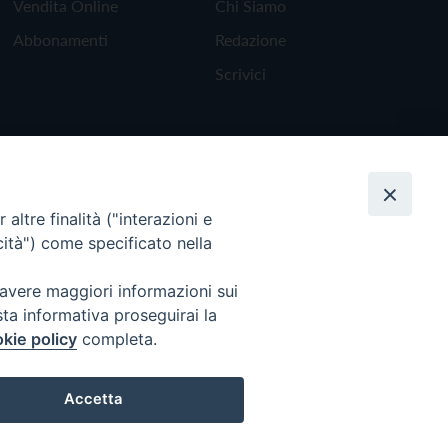
Vendita Online
Chi Siamo
Abbonamenti
Redazione
Scrivici
altre finalità ("interazioni e
cità") come specificato nella
 avere maggiori informazioni sui
sta informativa proseguirai la
kie policy
completa.
Torna all'inizio
Accetta