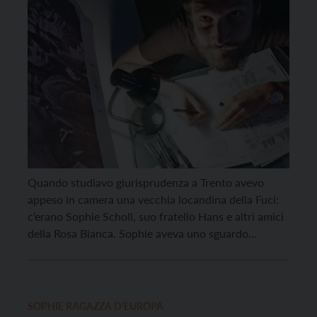
Quando studiavo giurisprudenza a Trento avevo
appeso in camera una vecchia locandina della Fuci:
c’erano Sophie Scholl, suo fratello Hans e altri amici
della Rosa Bianca. Sophie aveva uno sguardo
splendido: profondo e determinato allo stesso
tempo. Sopra la fotografia campeggiava una scritta:
“Noi non taceremo. Noi siamo la vostra cattiva
coscienza, la Rosa Bianca […]
SOPHIE RAGAZZA D'EUROPA