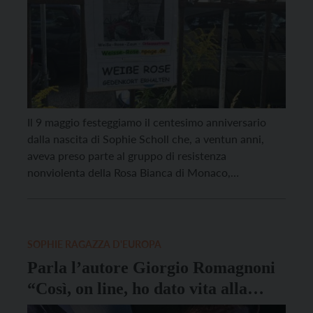
Il 9 maggio festeggiamo il centesimo anniversario
dalla nascita di Sophie Scholl che, a ventun anni,
aveva preso parte al gruppo di resistenza
nonviolenta della Rosa Bianca di Monaco,
collaborando con suo fratello Hans e altri amici per
diffondere volantini di denuncia delle menzogne del
regime nazista e dei crimini che venivano commessi
in nome […]
SOPHIE RAGAZZA D'EUROPA
Parla l’autore Giorgio Romagnoni
“Così, on line, ho dato vita alla
graphic novel”