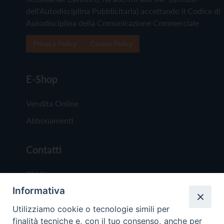
dell'Autodisciplina Pubblicitaria) accettando il Codice di
Autodisciplina della Comunicazione Commerciale
Privacy Policy
Cookie Policy
E-Shop
Vendita Online
Abbonamenti
Contatti
Chi Siamo
Informativa
Redazione
Scrivici
Utilizziamo cookie o tecnologie simili per
finalità tecniche e, con il tuo consenso, anche per