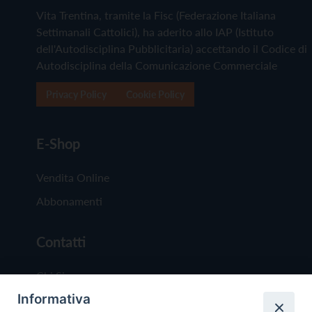
Vita Trentina, tramite la Fisc (Federazione Italiana
Settimanali Cattolici), ha aderito allo IAP (Istituto
dell'Autodisciplina Pubblicitaria) accettando il Codice di
Autodisciplina della Comunicazione Commerciale
Privacy Policy
Cookie Policy
E-Shop
Vendita Online
Abbonamenti
Contatti
Chi Siamo
Informativa
Redazione