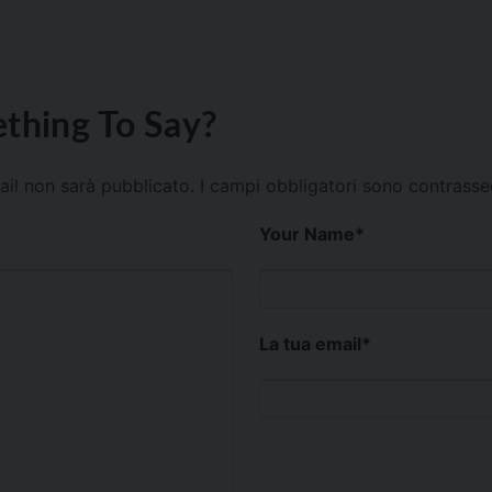
thing To Say?
mail non sarà pubblicato.
I campi obbligatori sono contrass
Your Name
*
La tua email
*