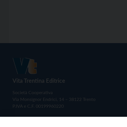
Vita Trentina Editrice
Società Cooperativa
Via Monsignor Endrici, 14 – 38122 Trento
P.IVA e C.F. 00199960220