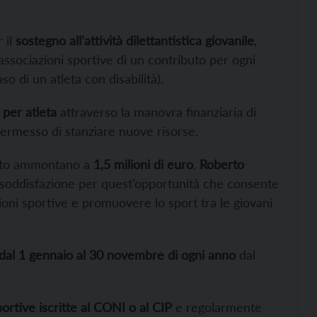
 il
sostegno all’attività dilettantistica giovanile
,
associazioni sportive di un contributo per ogni
so di un atleta con disabilità).
 per atleta
attraverso la manovra finanziaria di
rmesso di stanziare nuove risorse.
ento ammontano a
1,5 milioni di euro
.
Roberto
 “soddisfazione per quest’opportunità che consente
azioni sportive e promuovere lo sport tra le giovani
dal 1 gennaio al 30 novembre di ogni anno
dal
portive iscritte al CONI o al CIP
e regolarmente