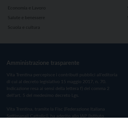
Economia e Lavoro
Salute e benessere
Scuola e cultura
Amministrazione trasparente
Vita Trentina percepisce i contributi pubblici all'editoria
di cui al decreto legislativo 15 maggio 2017, n. 70.
Indicazione resa ai sensi della lettera f) del comma 2
dell'art. 5 del medesimo decreto Lgs.
Vita Trentina, tramite la Fisc (Federazione Italiana
Settimanali Cattolici), ha aderito allo IAP (Istituto
dell'Autodisciplina Pubblicitaria) accettando il Codice di