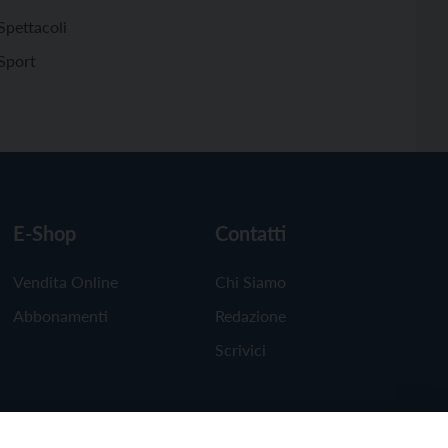
Spettacoli
Sport
E-Shop
Contatti
Vendita Online
Chi Siamo
Abbonamenti
Redazione
Scrivici