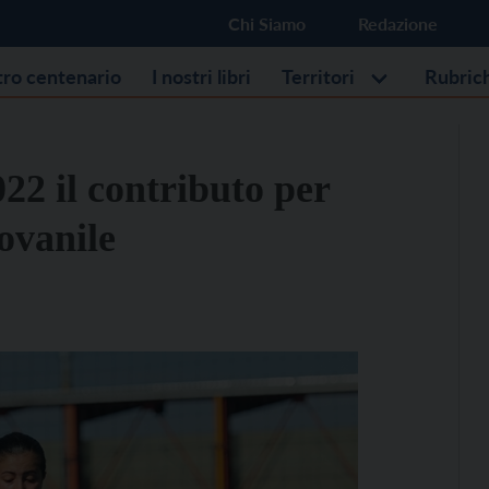
Chi Siamo
Redazione
stro centenario
I nostri libri
Territori
Rubric
022 il contributo per
iovanile