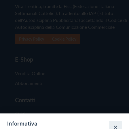
Vita Trentina, tramite la Fisc (Federazione Italiana
Settimanali Cattolici), ha aderito allo IAP (Istituto
dell'Autodisciplina Pubblicitaria) accettando il Codice di
Autodisciplina della Comunicazione Commerciale
Privacy Policy
Cookie Policy
E-Shop
Vendita Online
Abbonamenti
Contatti
Chi Siamo
Informativa
Redazione