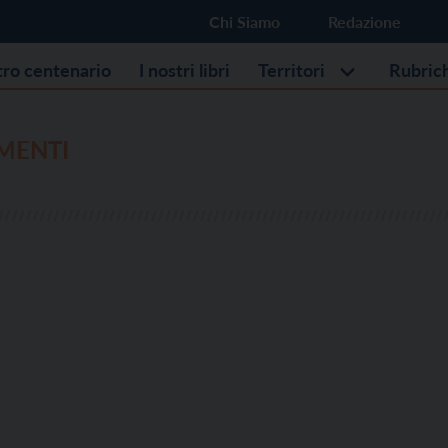
Chi Siamo
Redazione
stro centenario
I nostri libri
Territori
Rubric
MENTI