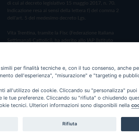
di cui al decreto legislativo 15 maggio 2017, n. 70.
Indicazione resa ai sensi della lettera f) del comma 2
dell'art. 5 del medesimo decreto Lgs.
Vita Trentina, tramite la Fisc (Federazione Italiana
Settimanali Cattolici), ha aderito allo IAP (Istituto
dell'Autodisciplina Pubblicitaria) accettando il Codice di
Autodisciplina della Comunicazione Commerciale
imili per finalità tecniche e, con il tuo consenso, anche per 
Privacy Policy
Cookie Policy
amento dell'esperienza", "misurazione" e "targeting e pubbli
i all'utilizzo dei cookie. Cliccando su "personalizza" puoi
 Trentina Editrice
re le tue preferenze. Cliccando su "rifiuta" o chiudendo que
okie tecnici. Ulteriori informazioni sono disponibili nella
coo
Rifiuta