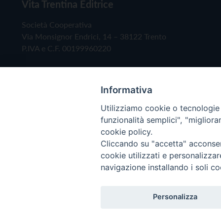
Vita Trentina Editrice
Società Cooperativa
Via Monsignor Endrici, 14 – 38122 Trento
P.IVA e C.F. 00199960220
Informativa
Utilizziamo cookie o tecnologie s
funzionalità semplici", "miglior
cookie policy.
Cliccando su "accetta" acconsent
Copyright © 2019 - Tutti i diritti riservati - Vita
cookie utilizzati e personalizza
navigazione installando i soli co
Privacy Policy
Personalizza