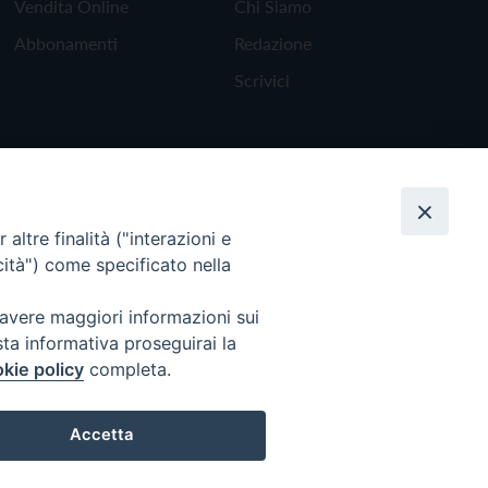
Vendita Online
Chi Siamo
Abbonamenti
Redazione
Scrivici
altre finalità ("interazioni e
cità") come specificato nella
 avere maggiori informazioni sui
sta informativa proseguirai la
kie policy
completa.
Torna all'inizio
Accetta