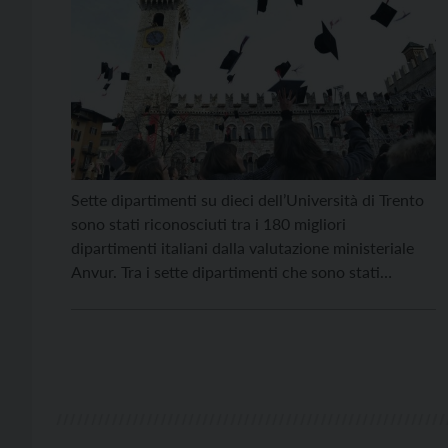
Sette dipartimenti su dieci dell’Università di Trento
sono stati riconosciuti tra i 180 migliori
dipartimenti italiani dalla valutazione ministeriale
Anvur. Tra i sette dipartimenti che sono stati
giudicati “di eccellenza” ben sei sono conferme. Si
tratta dei dipartimenti di Psicologia e Scienze
cognitive, Giurisprudenza, Ingegneria civile,
ambientale e meccanica, Ingegneria industriale,
Lettere e Filosofia, Sociologia […]