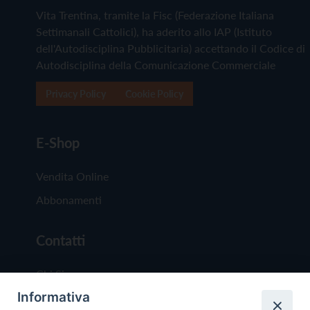
Vita Trentina, tramite la Fisc (Federazione Italiana
Settimanali Cattolici), ha aderito allo IAP (Istituto
dell'Autodisciplina Pubblicitaria) accettando il Codice di
Autodisciplina della Comunicazione Commerciale
Privacy Policy
Cookie Policy
E-Shop
Vendita Online
Abbonamenti
Contatti
Chi Siamo
Informativa
Redazione