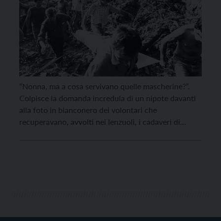
“Nonna, ma a cosa servivano quelle mascherine?”.
Colpisce la domanda incredula di un nipote davanti
alla foto in bianconero dei volontari che
recuperavano, avvolti nei lenzuoli, i cadaveri di
Stava. 35 anni dopo la tragedia fiemmese è bene
proporre ai ragazzi un “percorso della memoria”,
anche se l’unica verosimiglianza sembra il dettaglio
della mascherina. Ai […]