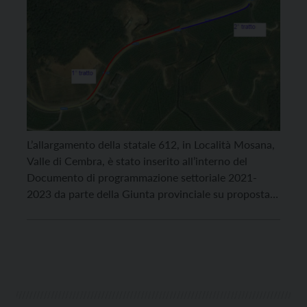
L’allargamento della statale 612, in Località Mosana,
Valle di Cembra, è stato inserito all’interno del
Documento di programmazione settoriale 2021-
2023 da parte della Giunta provinciale su proposta
del presidente Maurizio Fugatti. L’importo
complessivo dei lavori è di 2milioni di euro. La sede
stradale sarà allargata sia sul lato di monte, dal km
4,900 al km […]