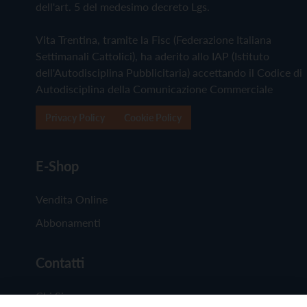
dell'art. 5 del medesimo decreto Lgs.
Vita Trentina, tramite la Fisc (Federazione Italiana
Settimanali Cattolici), ha aderito allo IAP (Istituto
dell'Autodisciplina Pubblicitaria) accettando il Codice di
Autodisciplina della Comunicazione Commerciale
Privacy Policy
Cookie Policy
E-Shop
Vendita Online
Abbonamenti
Contatti
Chi Siamo