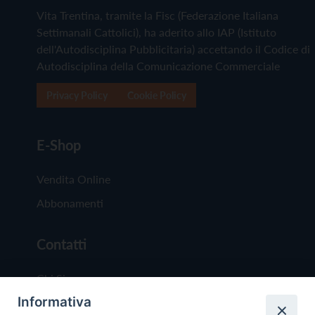
Vita Trentina, tramite la Fisc (Federazione Italiana
Settimanali Cattolici), ha aderito allo IAP (Istituto
dell'Autodisciplina Pubblicitaria) accettando il Codice di
Autodisciplina della Comunicazione Commerciale
Privacy Policy
Cookie Policy
E-Shop
Vendita Online
Abbonamenti
Contatti
Chi Siamo
Informativa
Redazione