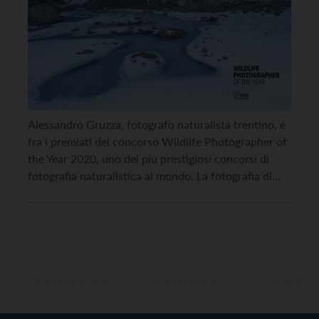
Alessandro Gruzza, fotografo naturalista trentino, è
fra i premiati del concorso Wildlife Photographer of
the Year 2020, uno dei più prestigiosi concorsi di
fotografia naturalistica al mondo. La fotografia di
Gruzza si chiama “The blue pool” e raffigura le
straordinarie Pale di San Martino; l’immagine è stata
scelta fra le 100 vincitrici tra le oltre 49.000 […]