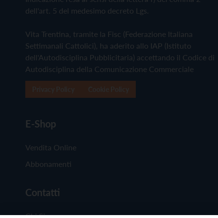
dell'art. 5 del medesimo decreto Lgs.
Vita Trentina, tramite la Fisc (Federazione Italiana
Settimanali Cattolici), ha aderito allo IAP (Istituto
dell'Autodisciplina Pubblicitaria) accettando il Codice di
Autodisciplina della Comunicazione Commerciale
Privacy Policy
Cookie Policy
E-Shop
Vendita Online
Abbonamenti
Contatti
Chi Siamo