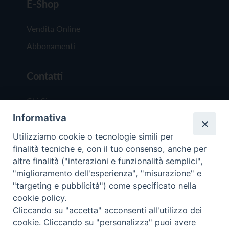
E-Shop
Vendita Online
Abbonamenti
Contatti
Chi Siamo
Informativa
Redazione
Scrivici
Utilizziamo cookie o tecnologie simili per
finalità tecniche e, con il tuo consenso, anche per
altre finalità ("interazioni e funzionalità semplici",
"miglioramento dell'esperienza", "misurazione" e
"targeting e pubblicità") come specificato nella
cookie policy.
Copyright © 2019 - Tutti i diritti riservati - Vit
Cliccando su "accetta" acconsenti all'utilizzo dei
Trentina Editrice
cookie. Cliccando su "personalizza" puoi avere