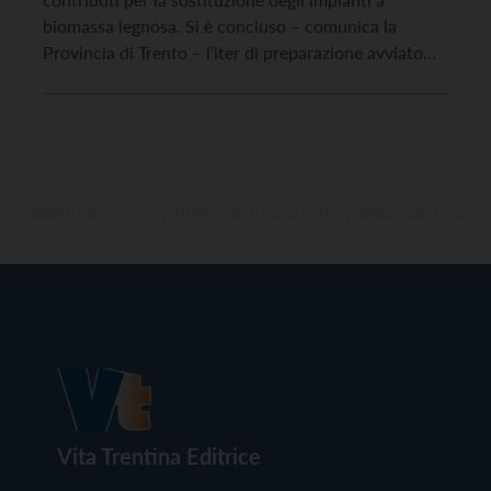
biomassa legnosa. Si è concluso – comunica la
Provincia di Trento – l’iter di preparazione avviato
con la sottoscrizione, lo scorso giugno, dell’Accordo
di programma con il Ministero dell’ambiente e della
sicurezza energetica, che ha messo a disposizione
della […]
Vita Trentina Editrice