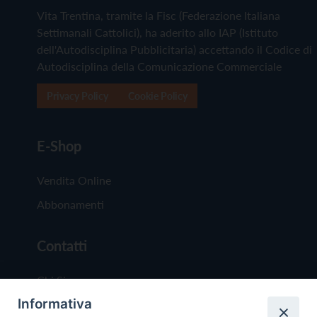
Vita Trentina, tramite la Fisc (Federazione Italiana
Settimanali Cattolici), ha aderito allo IAP (Istituto
dell'Autodisciplina Pubblicitaria) accettando il Codice di
Autodisciplina della Comunicazione Commerciale
Privacy Policy
Cookie Policy
E-Shop
Vendita Online
Abbonamenti
Contatti
Chi Siamo
Informativa
Redazione