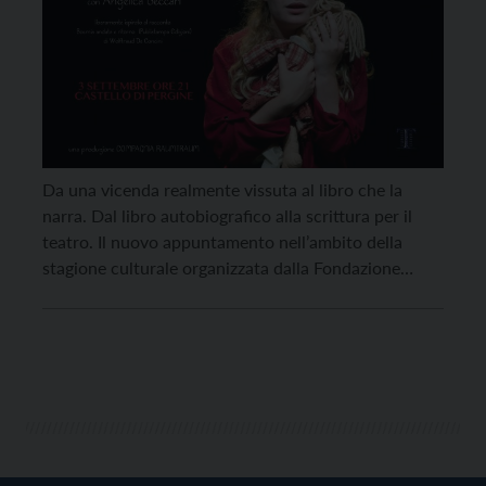
Da una vicenda realmente vissuta al libro che la
narra. Dal libro autobiografico alla scrittura per il
teatro. Il nuovo appuntamento nell’ambito della
stagione culturale organizzata dalla Fondazione
CastelPergine, che conclude il calendario di
spettacoli al castello previsti nel cartellone di Estate
Spettacolare 2022, promosso dal Teatro comunale di
Pergine e ariaTeatro, è con una […]