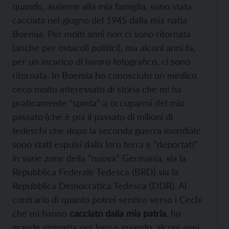
quando, assieme alla mia famiglia, sono stata
cacciata nel giugno del 1945 dalla mia natia
Boemia. Per molti anni non ci sono ritornata
(anche per ostacoli politici), ma alcuni anni fa,
per un incarico di lavoro fotografico, ci sono
ritornata. In Boemia ho conosciuto un medico
ceco molto interessato di storia che mi ha
praticamente “spinta” a occuparmi del mio
passato (che è poi il passato di milioni di
tedeschi che dopo la seconda guerra mondiale
sono stati espulsi dalla loro terra e “deportati”
in varie zone della “nuova” Germania, sia la
Repubblica Federale Tedesca (BRD) sia la
Repubblica Democratica Tedesca (DDR). Al
contrario di quanto potrei sentire verso i Cechi
che mi hanno
cacciato dalla mia patria
, ho
grande simpatia per loro e quando, alcuni anni