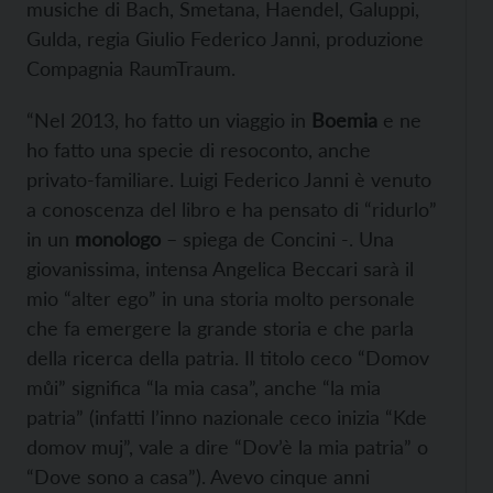
musiche di Bach, Smetana, Haendel, Galuppi,
Gulda, regia Giulio Federico Janni, produzione
Compagnia RaumTraum.
“Nel 2013, ho fatto un viaggio in
Boemia
e ne
ho fatto una specie di resoconto, anche
privato-familiare. Luigi Federico Janni è venuto
a conoscenza del libro e ha pensato di “ridurlo”
in un
monologo
– spiega de Concini -. Una
giovanissima, intensa Angelica Beccari sarà il
mio “alter ego” in una storia molto personale
che fa emergere la grande storia e che parla
della ricerca della patria. Il titolo ceco “Domov
můi” significa “la mia casa”, anche “la mia
patria” (infatti l’inno nazionale ceco inizia “Kde
domov muj”, vale a dire “Dov’è la mia patria” o
“Dove sono a casa”). Avevo cinque anni