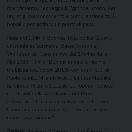
monologo nel quale, senza retorica e senza
risentimento, riecheggia la “grande” storia. Per
una migliore conoscenza e comprensione tra i
popoli e per gettare un ponte di pace.
Nata nel 1940 in Boemia (Repubblica Ceca) e
cresciuta in Germania (Bassa Sassonia),
Wolftraud de Concini vive dal 1964 in Italia.
Nel 2015, il libro “Boemia andata e ritorno”
(Publistampa, pp.84, 2013), con contributi di
Paolo Rumiz, Milan Novák e Ondřej Matějka,
ha vinto il Premio speciale per opere ritenute
meritevoli della 7a edizione del Premio
Letterario e Giornalistico Francesco Gelmi di
Caporiacco dedicato a “Dialoghi: la narrativa
come casa comune”.
Biglietti
: 12 euro, 10 euro ridotto, 8 euro Card