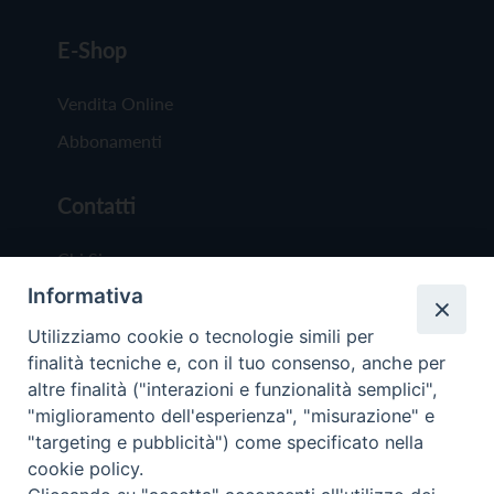
E-Shop
Vendita Online
Abbonamenti
Contatti
Chi Siamo
Informativa
Redazione
Scrivici
Utilizziamo cookie o tecnologie simili per
finalità tecniche e, con il tuo consenso, anche per
altre finalità ("interazioni e funzionalità semplici",
"miglioramento dell'esperienza", "misurazione" e
"targeting e pubblicità") come specificato nella
cookie policy.
Copyright © 2019 - Tutti i diritti riservati - Vit