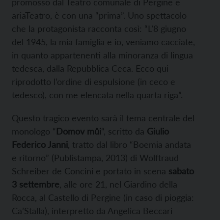
promosso dal Teatro comunale di Pergine e
ariaTeatro, è con una “prima”. Uno spettacolo
che la protagonista racconta così: “L’8 giugno
del 1945, la mia famiglia e io, veniamo cacciate,
in quanto appartenenti alla minoranza di lingua
tedesca, dalla Repubblica Ceca. Ecco qui
riprodotto l’ordine di espulsione (in ceco e
tedesco), con me elencata nella quarta riga”.
Questo tragico evento sarà il tema centrale del
monologo “
Domov můi
“, scritto da
Giulio
Federico Janni
, tratto dal libro “Boemia andata
e ritorno” (Publistampa, 2013) di Wolftraud
Schreiber de Concini e portato in scena
sabato
3 settembre
, alle ore 21, nel Giardino della
Rocca, al Castello di Pergine (in caso di pioggia:
Ca’Stalla), interpretto da Angelica Beccari