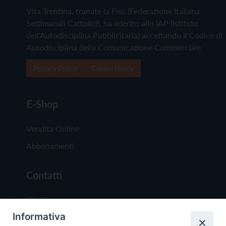
Vita Trentina, tramite la Fisc (Federazione Italiana
Settimanali Cattolici), ha aderito allo IAP (Istituto
dell'Autodisciplina Pubblicitaria) accettando il Codice di
Autodisciplina della Comunicazione Commerciale
Privacy Policy
Cookie Policy
E-Shop
Vendita Online
Abbonamenti
Contatti
Chi Siamo
Informativa
Redazione