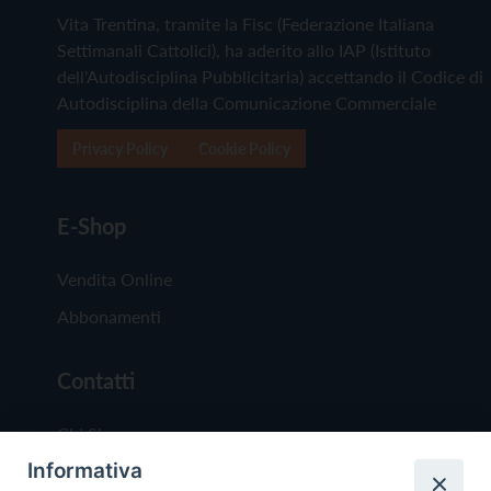
Vita Trentina, tramite la Fisc (Federazione Italiana
Settimanali Cattolici), ha aderito allo IAP (Istituto
dell'Autodisciplina Pubblicitaria) accettando il Codice di
Autodisciplina della Comunicazione Commerciale
Privacy Policy
Cookie Policy
E-Shop
Vendita Online
Abbonamenti
Contatti
Chi Siamo
Informativa
Redazione