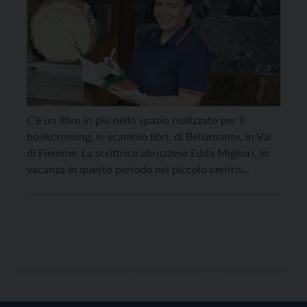
C’è un libro in più nello spazio realizzato per il
bookcrossing, lo scambio libri, di Bellamonte, in Val
di Fiemme. La scrittrice abruzzese Edda Migliori, in
vacanza in questo periodo nel piccolo centro
fiemmese ha infatti donato alla comunità trentina
una copia del suo “Cinque racconti e una fiaba“,
raccolta di storie ambientate in Abruzzo […]