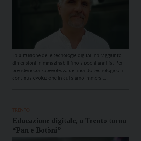
La diffusione delle tecnologie digitali ha raggiunto
dimensioni inimmaginabili fino a pochi anni fa. Per
prendere consapevolezza del mondo tecnologico in
continua evoluzione in cui siamo immersi,
l’Associazione Rudolf Steiner per la pedagogia di
Rovereto ha invitato giovedì 7 maggio alle ore 20,30
alla Sala Filarmonica in Corso Rosmini a Rovereto
l’ingegnere Giorgio Capellani, che terrà […]
TRENTO
Educazione digitale, a Trento torna
“Pan e Botòni”