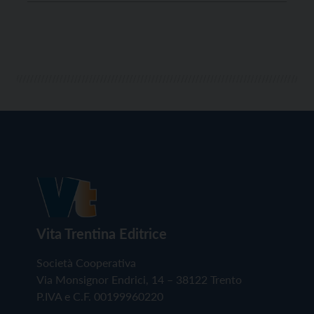
consapevoli in rete”. In Trentino sono quattro le
classi coinvolte: due appartengono all’Istituto
comprensivo Valle dei Laghi-Dro e altre due
all’Istituto […]
Vita Trentina Editrice
Società Cooperativa
Via Monsignor Endrici, 14 – 38122 Trento
P.IVA e C.F. 00199960220