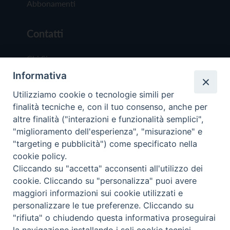
Abbonamenti
Contatti
Chi Siamo
Informativa
Redazione
Scrivici
Utilizziamo cookie o tecnologie simili per
finalità tecniche e, con il tuo consenso, anche per
altre finalità ("interazioni e funzionalità semplici",
"miglioramento dell'esperienza", "misurazione" e
"targeting e pubblicità") come specificato nella
cookie policy.
Copyright © 2019 - Tutti i diritti riservati - Vit
Cliccando su "accetta" acconsenti all'utilizzo dei
Trentina Editrice
cookie. Cliccando su "personalizza" puoi avere
maggiori informazioni sui cookie utilizzati e
Privacy Policy
personalizzare le tue preferenze. Cliccando su
Torna all'inizi
"rifiuta" o chiudendo questa informativa proseguirai