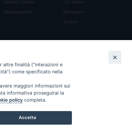
Vendita Online
Chi Siamo
Abbonamenti
Redazione
Scrivici
altre finalità ("interazioni e
cità") come specificato nella
 avere maggiori informazioni sui
sta informativa proseguirai la
kie policy
completa.
Torna all'inizio
Accetta