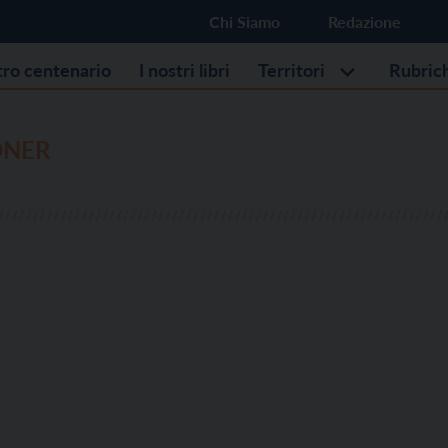
Chi Siamo
Redazione
stro centenario
I nostri libri
Territori
Rubric
ONER