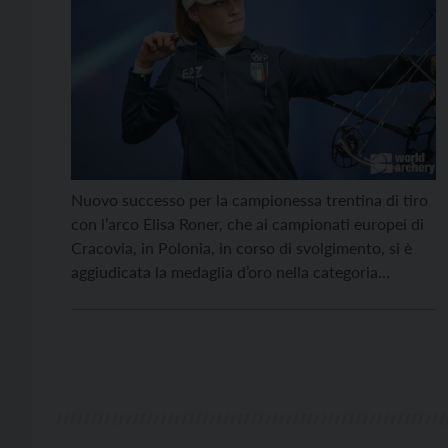
Nuovo successo per la campionessa trentina di tiro
con l’arco Elisa Roner, che ai campionati europei di
Cracovia, in Polonia, in corso di svolgimento, si è
aggiudicata la medaglia d’oro nella categoria
individuale femminile del compound. Si tratta del
20° oro azzurro nella rassegna polacca. La nostra
portacolori ha iniziato la sua giornata ai quarti di
finale, […]