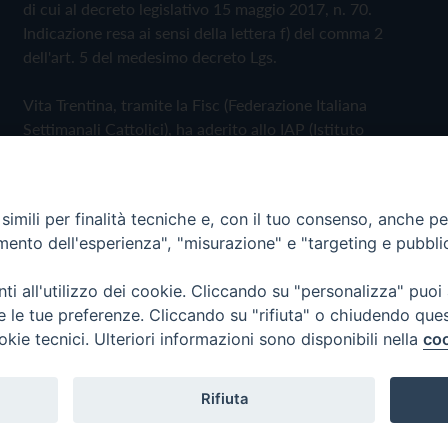
di cui al decreto legislativo 15 maggio 2017, n. 70.
Indicazione resa ai sensi della lettera f) del comma 2
dell'art. 5 del medesimo decreto Lgs.
Vita Trentina, tramite la Fisc (Federazione Italiana
Settimanali Cattolici), ha aderito allo IAP (Istituto
dell'Autodisciplina Pubblicitaria) accettando il Codice di
Autodisciplina della Comunicazione Commerciale
imili per finalità tecniche e, con il tuo consenso, anche per 
Privacy Policy
Cookie Policy
amento dell'esperienza", "misurazione" e "targeting e pubbli
i all'utilizzo dei cookie. Cliccando su "personalizza" puoi
 Trentina Editrice
re le tue preferenze. Cliccando su "rifiuta" o chiudendo que
okie tecnici. Ulteriori informazioni sono disponibili nella
coo
Rifiuta