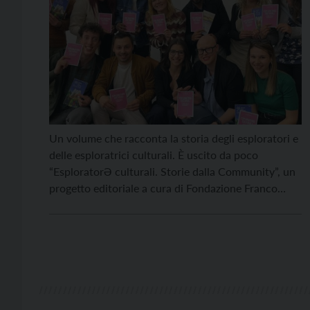
Un volume che racconta la storia degli esploratori e
delle esploratrici culturali. È uscito da poco
“EsploratorƏ culturali. Storie dalla Community”, un
progetto editoriale a cura di Fondazione Franco
Demarchi e Provincia Autonoma di Trento, inserito
nel programma delle iniziative formative rivolte agli
attori delle politiche giovanili trentine. Il libro,
curato dal giornalista Federico Oselini, […]