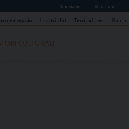
Chi Siamo
Redazione
stro centenario
I nostri libri
Territori
Rubric
TORI CULTURALI