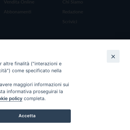
Vendita Online
Chi Siamo
Abbonamenti
Redazione
Scrivici
altre finalità ("interazioni e
cità") come specificato nella
 avere maggiori informazioni sui
sta informativa proseguirai la
kie policy
completa.
Torna all'inizio
Accetta