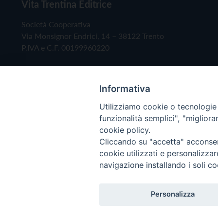
Vita Trentina Editrice
Società Cooperativa
Via Monsignor Endrici, 14 – 38122 Trento
P.IVA e C.F. 00199960220
Informativa
Utilizziamo cookie o tecnologie s
funzionalità semplici", "miglior
cookie policy.
Cliccando su "accetta" acconsent
Copyright © 2019 - Tutti i diritti riservati - Vita
cookie utilizzati e personalizza
navigazione installando i soli co
Privacy Policy
Personalizza