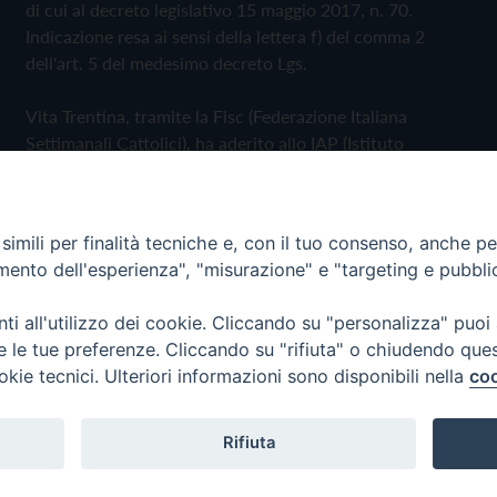
di cui al decreto legislativo 15 maggio 2017, n. 70.
Indicazione resa ai sensi della lettera f) del comma 2
dell'art. 5 del medesimo decreto Lgs.
Vita Trentina, tramite la Fisc (Federazione Italiana
Settimanali Cattolici), ha aderito allo IAP (Istituto
dell'Autodisciplina Pubblicitaria) accettando il Codice di
Autodisciplina della Comunicazione Commerciale
imili per finalità tecniche e, con il tuo consenso, anche per 
Privacy Policy
Cookie Policy
amento dell'esperienza", "misurazione" e "targeting e pubbli
i all'utilizzo dei cookie. Cliccando su "personalizza" puoi
 Trentina Editrice
re le tue preferenze. Cliccando su "rifiuta" o chiudendo que
okie tecnici. Ulteriori informazioni sono disponibili nella
coo
Rifiuta