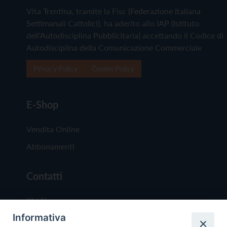
Vita Trentina, tramite la Fisc (Federazione Italiana
Settimanali Cattolici), ha aderito allo IAP (Istituto
dell'Autodisciplina Pubblicitaria) accettando il Codice di
Autodisciplina della Comunicazione Commerciale
Privacy Policy
Cookie Policy
E-Shop
Vendita Online
Abbonamenti
Contatti
Chi Siamo
Informativa
Redazione