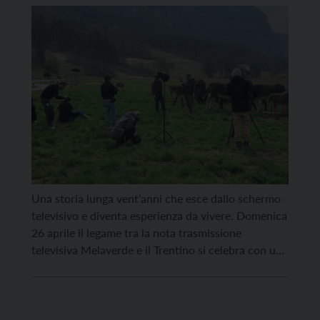
dedicato alle 150 puntate di
Melaverde in Trentino
Una storia lunga vent’anni che esce dallo schermo
televisivo e diventa esperienza da vivere. Domenica
26 aprile il legame tra la nota trasmissione
televisiva Melaverde e il Trentino si celebra con un
appuntamento speciale aperto al pubblico: alle
16.30 al Supercinema Vittoria di Trento, nell’ambito
del Trento Film Festival, sarà proiettato in
anteprima esclusiva un […]