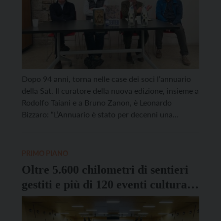
Dopo 94 anni, torna nelle case dei soci l’annuario
della Sat. Il curatore della nuova edizione, insieme a
Rodolfo Taiani e a Bruno Zanon, è Leonardo
Bizzaro: “L’Annuario è stato per decenni una
finestra sulla montagna trentina e sulle sue tensioni
culturali. Riprenderne il filo oggi significa
riconoscere che abbiamo ancora bisogno di un
PRIMO PIANO
luogo […]
Oltre 5.600 chilometri di sentieri
gestiti e più di 120 eventi culturali:
le attività della SAT