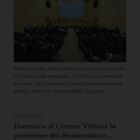
Bilancio solido, attività diffuse e una visione chiara
sul futuro della montagna. La SAT è una comunità
in salute, viva, radicata e capace di tenere insieme
attività, visione e responsabilità. È questa
l’immagine emersa dall’Assemblea dei Delegati della
Società degli Alpinisti Tridentini 2026, che ha
approvato il bilancio e fatto il punto sull’anno
PRIMO PIANO
trascorso, alla […]
Domenica al Cinema Vittoria la
proiezione del documentario