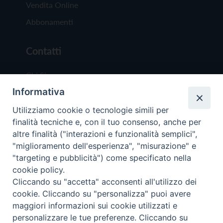
Vendita Online
Abbonamenti
Contatti
Chi Siamo
Informativa
Redazione
Scrivici
Utilizziamo cookie o tecnologie simili per
finalità tecniche e, con il tuo consenso, anche per
altre finalità ("interazioni e funzionalità semplici",
"miglioramento dell'esperienza", "misurazione" e
"targeting e pubblicità") come specificato nella
cookie policy.
Copyright © 2019 - Tutti i diritti riservati - Vit
Cliccando su "accetta" acconsenti all'utilizzo dei
Trentina Editrice
cookie. Cliccando su "personalizza" puoi avere
maggiori informazioni sui cookie utilizzati e
Privacy Policy
personalizzare le tue preferenze. Cliccando su