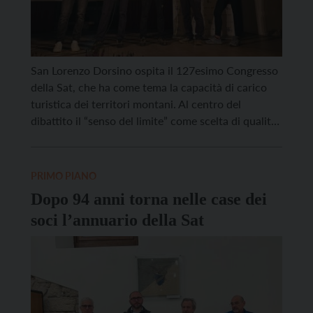
San Lorenzo Dorsino ospita il 127esimo Congresso
della Sat, che ha come tema la capacità di carico
turistica dei territori montani. Al centro del
dibattito il “senso del limite” come scelta di qualità
e chiave per una nuova relazione tra uomo e
ambiente. Sabato 18 ottobre sono stati premiati
130 soci della Sat. La giornata […]
PRIMO PIANO
Dopo 94 anni torna nelle case dei
soci l’annuario della Sat