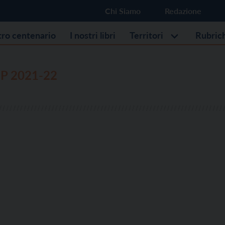
Chi Siamo
Redazione
stro centenario
I nostri libri
Territori
Rubric
P 2021-22