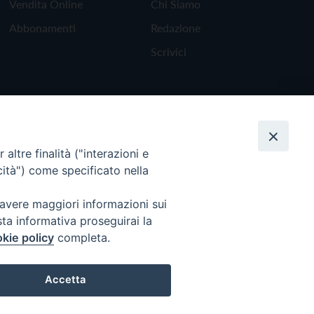
Vendita Online
Chi Siamo
Abbonamenti
Redazione
Scrivici
altre finalità ("interazioni e
cità") come specificato nella
 avere maggiori informazioni sui
sta informativa proseguirai la
kie policy
completa.
Torna all'inizio
Accetta