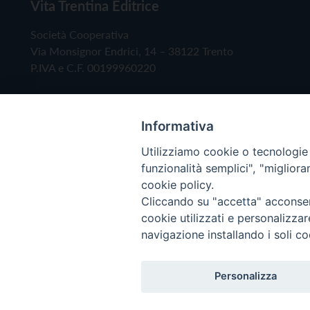
Vita Trentina Editrice
Società Cooperativa
Via Monsignor Endrici, 14 – 38122 Trento
P.IVA e C.F. 00199960220
Informativa
Utilizziamo cookie o tecnologie s
funzionalità semplici", "miglior
cookie policy.
Cliccando su "accetta" acconsent
Copyright © 2019 - Tutti i diritti riservati - Vita
cookie utilizzati e personalizza
navigazione installando i soli co
Privacy Policy
Personalizza