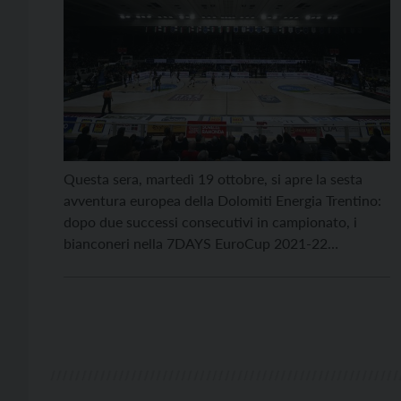
Questa sera, martedì 19 ottobre, si apre la sesta
avventura europea della Dolomiti Energia Trentino:
dopo due successi consecutivi in campionato, i
bianconeri nella 7DAYS EuroCup 2021-22
giocheranno alla BLM Group Arena di Trento per
vivere le emozioni del grande basket europeo
ospitando la Joventut Badalona di Ribas e Tomic.
Palla a due alle ore […]