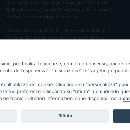
di cui al decreto legislativo 15 maggio 2017, n. 70.
Indicazione resa ai sensi della lettera f) del comma 2
dell'art. 5 del medesimo decreto Lgs.
Vita Trentina, tramite la Fisc (Federazione Italiana
Settimanali Cattolici), ha aderito allo IAP (Istituto
dell'Autodisciplina Pubblicitaria) accettando il Codice di
Autodisciplina della Comunicazione Commerciale
imili per finalità tecniche e, con il tuo consenso, anche per 
Privacy Policy
Cookie Policy
amento dell'esperienza", "misurazione" e "targeting e pubbli
i all'utilizzo dei cookie. Cliccando su "personalizza" puoi
 Trentina Editrice
re le tue preferenze. Cliccando su "rifiuta" o chiudendo que
okie tecnici. Ulteriori informazioni sono disponibili nella
coo
Rifiuta