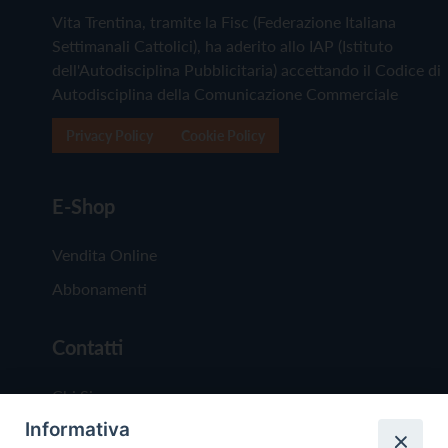
Vita Trentina, tramite la Fisc (Federazione Italiana
Settimanali Cattolici), ha aderito allo IAP (Istituto
dell'Autodisciplina Pubblicitaria) accettando il Codice di
Autodisciplina della Comunicazione Commerciale
Privacy Policy
Cookie Policy
E-Shop
Vendita Online
Abbonamenti
Contatti
Chi Siamo
Informativa
Redazione