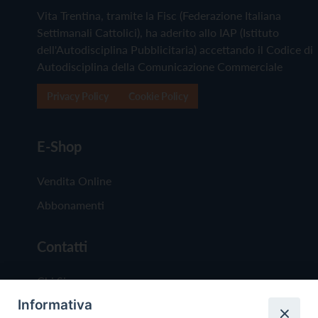
Vita Trentina, tramite la Fisc (Federazione Italiana
Settimanali Cattolici), ha aderito allo IAP (Istituto
dell'Autodisciplina Pubblicitaria) accettando il Codice di
Autodisciplina della Comunicazione Commerciale
Privacy Policy
Cookie Policy
E-Shop
Vendita Online
Abbonamenti
Contatti
Chi Siamo
Informativa
Redazione