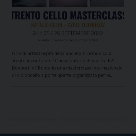
Grandi artisti ospiti della Società Filarmonica di
Trento incontrano il Conservatorio di musica F.A.
Bonporti di Trento in una masterclass internazionale
di violoncello a porte aperte organizzata per le
giornate di sabato 24, domenica 25 e lunedì 26
settembre. La masterclass vedrà susseguirsi
nell’insegnamento due grandi artisti del violoncello:
Natalie Clein e Kyril Zlotnikov. Il […]