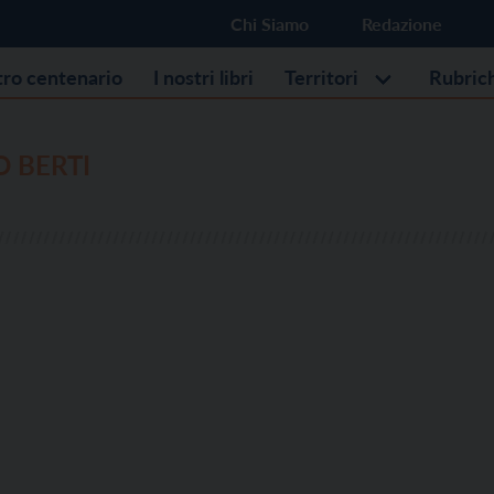
Chi Siamo
Redazione
stro centenario
I nostri libri
Territori
Rubric
O BERTI