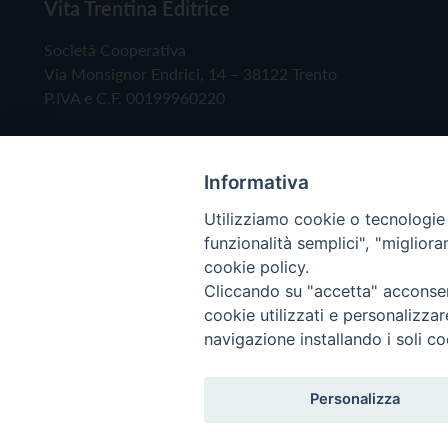
Vita Trentina Editrice
Società Cooperativa
Via Monsignor Endrici, 14 – 38122 Trento
P.IVA e C.F. 00199960220
Informativa
Utilizziamo cookie o tecnologie s
funzionalità semplici", "miglior
cookie policy.
Cliccando su "accetta" acconsent
Copyright © 2019 - Tutti i diritti riservati - Vita
cookie utilizzati e personalizza
navigazione installando i soli co
Privacy Policy
Personalizza