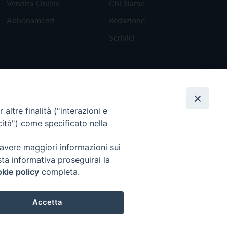
Vendita Online
Chi Siamo
Abbonamenti
Redazione
Scrivici
altre finalità ("interazioni e
cità") come specificato nella
 avere maggiori informazioni sui
sta informativa proseguirai la
kie policy
completa.
Torna all'inizio
Accetta