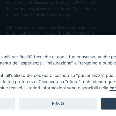
di cui al decreto legislativo 15 maggio 2017, n. 70.
Indicazione resa ai sensi della lettera f) del comma 2
dell'art. 5 del medesimo decreto Lgs.
Vita Trentina, tramite la Fisc (Federazione Italiana
Settimanali Cattolici), ha aderito allo IAP (Istituto
dell'Autodisciplina Pubblicitaria) accettando il Codice di
Autodisciplina della Comunicazione Commerciale
imili per finalità tecniche e, con il tuo consenso, anche per 
Privacy Policy
Cookie Policy
amento dell'esperienza", "misurazione" e "targeting e pubbli
i all'utilizzo dei cookie. Cliccando su "personalizza" puoi
 Trentina Editrice
re le tue preferenze. Cliccando su "rifiuta" o chiudendo que
okie tecnici. Ulteriori informazioni sono disponibili nella
coo
Rifiuta