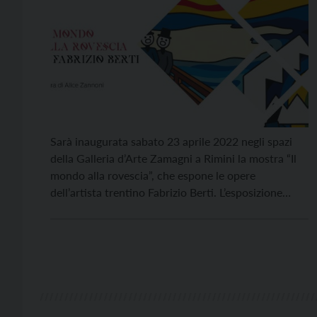
Sarà inaugurata sabato 23 aprile 2022 negli spazi
della Galleria d’Arte Zamagni a Rimini la mostra “Il
mondo alla rovescia”, che espone le opere
dell’artista trentino Fabrizio Berti. L’esposizione
riguarda il nuovo ciclo di lavori fedele al personale
stile che contraddistingue Berti nel panorama degli
artisti emergenti. Le opere esposte alla Galleria
Zamagni di Rimini […]