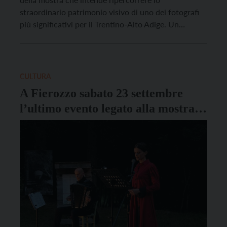
straordinario patrimonio visivo di uno dei fotografi
più significativi per il Trentino-Alto Adige. Un
professionista che, camera alla mano, per
cinquant’anni ha percorso in lungo e in largo le valli
trentine, cogliendone le epocali trasformazioni. A
venti anni dalla scomparsa, l’opera […]
CULTURA
A Fierozzo sabato 23 settembre
l’ultimo evento legato alla mostra
dedicata a Faganello