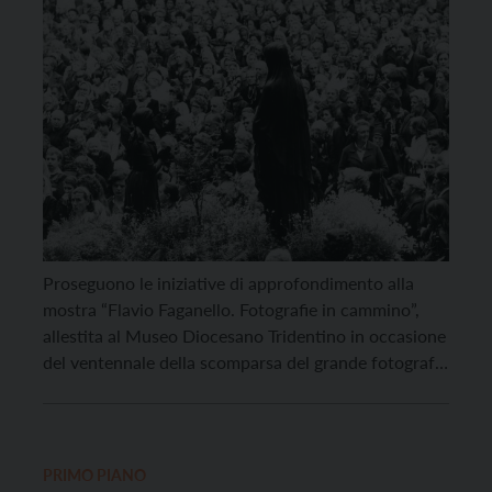
Proseguono le iniziative di approfondimento alla
mostra “Flavio Faganello. Fotografie in cammino”,
allestita al Museo Diocesano Tridentino in occasione
del ventennale della scomparsa del grande fotografo
trentino. Il prossimo appuntamento è in programma
per giovedì 12 giugno alle 17.30, con l’incontro “I
tempi del sacro”. Interverranno Giovanna Rech,
sociologa delle religioni e della cultura presso […]
PRIMO PIANO