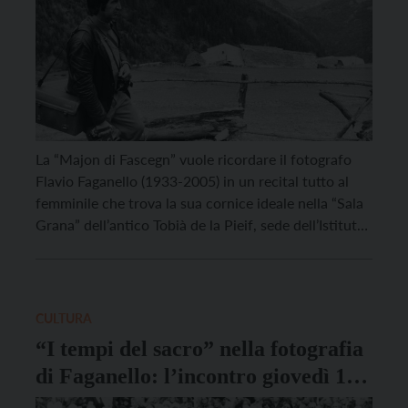
La “Majon di Fascegn” vuole ricordare il fotografo
Flavio Faganello (1933-2005) in un recital tutto al
femminile che trova la sua cornice ideale nella “Sala
Grana” dell’antico Tobià de la Pieif, sede dell’Istituto
Culturale Ladino a San Giovanni di Fassa. In
occasione della giornata internazionale della
fotografia, martedì 19 agosto alle 21.00 (ingresso
libero), il recital […]
CULTURA
“I tempi del sacro” nella fotografia
di Faganello: l’incontro giovedì 12
giugno al Museo diocesano