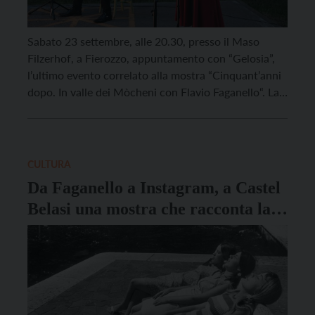
Sabato 23 settembre, alle 20.30, presso il Maso
Filzerhof, a Fierozzo, appuntamento con “Gelosia”,
l’ultimo evento correlato alla mostra “Cinquant’anni
dopo. In valle dei Mòcheni con Flavio Faganello“. La
serata, che si svolgerà nella suggestiva cornice del
Filzerhof, un antico maso mòcheno, oggi museo e
proprietà dell’Istituto Culturale Mòcheno, prevede la
lettura scenica di tre […]
CULTURA
Da Faganello a Instagram, a Castel
Belasi una mostra che racconta la
“Beata Gioventù”