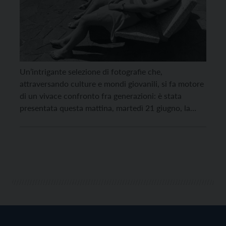
Un’intrigante selezione di fotografie che,
attraversando culture e mondi giovanili, si fa motore
di un vivace confronto fra generazioni: è stata
presentata questa mattina, martedì 21 giugno, la
mostra “Beata gioventù. Da Faganello a Instagram”.
L’inaugurazione è prevista per venerdì 24 giugno alle
17.30 nella cornice di Castel Belasi, a Campodenno,
aperto di recente al […]