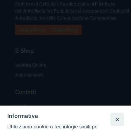
Settimanali Cattolici), ha aderito allo IAP (Istituto
dell'Autodisciplina Pubblicitaria) accettando il Codice di
Autodisciplina della Comunicazione Commerciale
Privacy Policy
Cookie Policy
E-Shop
Vendita Online
Abbonamenti
Contatti
Chi Siamo
Informativa
Redazione
Scrivici
Utilizziamo cookie o tecnologie simili per