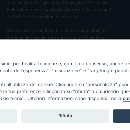
di cui al decreto legislativo 15 maggio 2017, n. 70.
Indicazione resa ai sensi della lettera f) del comma 2
dell'art. 5 del medesimo decreto Lgs.
Vita Trentina, tramite la Fisc (Federazione Italiana
Settimanali Cattolici), ha aderito allo IAP (Istituto
dell'Autodisciplina Pubblicitaria) accettando il Codice di
Autodisciplina della Comunicazione Commerciale
imili per finalità tecniche e, con il tuo consenso, anche per 
Privacy Policy
Cookie Policy
amento dell'esperienza", "misurazione" e "targeting e pubbli
i all'utilizzo dei cookie. Cliccando su "personalizza" puoi
 Trentina Editrice
re le tue preferenze. Cliccando su "rifiuta" o chiudendo que
okie tecnici. Ulteriori informazioni sono disponibili nella
coo
Rifiuta