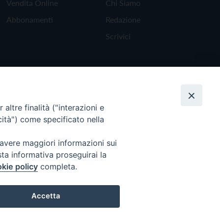
Vendita Online
Chi Siamo
Abbonamenti
Redazione
Scrivici
altre finalità ("interazioni e
cità") come specificato nella
 avere maggiori informazioni sui
sta informativa proseguirai la
kie policy
completa.
Torna all'inizio
Accetta