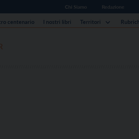
Chi Siamo
Redazione
stro centenario
I nostri libri
Territori
Rubric
R